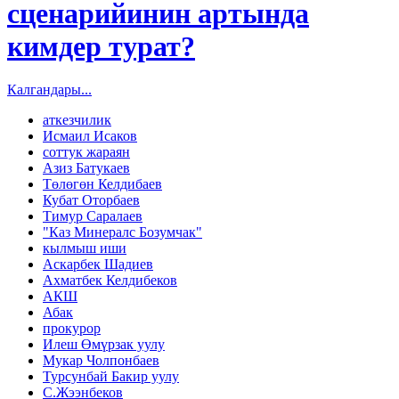
сценарийинин артында
кимдер турат?
Калгандары...
аткезчилик
Исмаил Исаков
соттук жараян
Азиз Батукаев
Төлөгөн Келдибаев
Кубат Оторбаев
Тимур Саралаев
"Каз Минералс Бозумчак"
кылмыш иши
Аскарбек Шадиев
Ахматбек Келдибеков
АКШ
Абак
прокурор
Илеш Өмүрзак уулу
Мукар Чолпонбаев
Турсунбай Бакир уулу
С.Жээнбеков