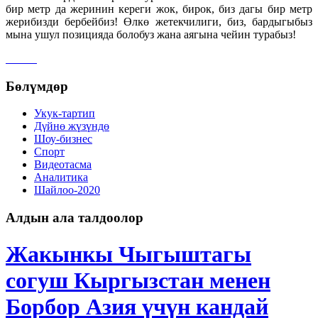
бир метр да жеринин кереги жок, бирок, биз дагы бир метр
жерибизди бербейбиз! Өлкө жетекчилиги, биз, бардыгыбыз
мына ушул позицияда болобуз жана аягына чейин турабыз!
Бөлүмдөр
Укук-тартип
Дγйнө жүзүндө
Шоу-бизнес
Спорт
Видеотасма
Аналитика
Шайлоо-2020
Алдын ала талдоолор
Жакынкы Чыгыштагы
согуш Кыргызстан менен
Борбор Азия үчүн кандай