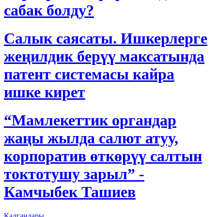
сабак болду?
Салык саясаты. Ишкерлерге
жеңилдик берүү максатында
патент системасы кайра
ишке кирет
“Мамлекеттик органдар
жаңы жылда салют атуу,
корпоратив өткөрүү салтын
токтотушу зарыл” -
Камчыбек Ташиев
Калгандары...