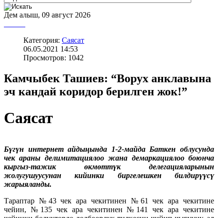
Дем алыш, 09 август 2026
Категория:
Саясат
06.05.2021 14:53
Просмотров: 1042
Камчыбек Ташиев: “Ворух анклавына
эч кандай коридор берилген жок!”
Саясат
Бүгүн интернет айдыңында 1-2-майда Баткен облусунда
чек араны делимитациялоо жана демаркациялоо боюнча
кыргыз-тажик өкмөттүк делегацияларынын
жолугушуусунан кийинки биргелешкен билдирүүсү
жарыяланды.
Тараптар №43 чек ара чекитинен №61 чек ара чекитине
чейин, №135 чек ара чекитинен №141 чек ара чекитине