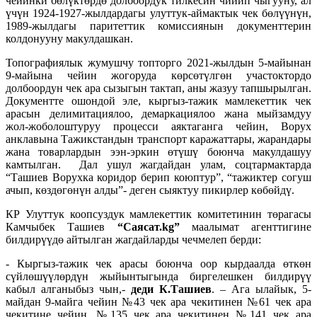
чейинки бөлүктөрдө долбоордук тилкесин чийип чыгууну, ал
үчүн 1924-1927-жылдардагы улуттук-аймактык чек бөлүүнүн,
1989-жылдагы паритеттик комиссиянын документтерин
колдонууну макулдашкан.
Топографиялык жумушчу топторго 2021-жылдын 5-майынан
9-майына чейин жогоруда көрсөтүлгөн участоктордо
долбоордун чек ара сызыгын тактап, аны жазуу тапшырылган.
Документте ошондой эле, кыргыз-тажик мамлекеттик чек
арасын делимитациялоо, демаркациялоо жана мыйзамдуу
жол-жоболоштуруу процесси аяктаганга чейин, Ворух
анклавына Тажикстандын транспорт каражаттары, жарандары
жана товарлардын ээн-эркин өтүшү боюнча макулдашуу
камтылган. Дал ушул жагдайдан улам, соцтармактарда
“Ташиев Ворухка коридор берип коюптур”, “тажиктер согуш
ачып, көздөгөнүн алды”- деген сыяктуу пикирлер көбөйдү.
КР Улуттук коопсуздук мамлекеттик комитетинин төрагасы
Камчыбек Ташиев
“Саясат.kg”
маалымат агенттигине
билдирүүдө айтылган жагдайларды чечмелеп берди:
- Кыргыз-тажик чек арасы боюнча оор кырдаалда өткөн
сүйлөшүүлөрдүн жыйынтыгында биргелешкен билдирүү
кабыл алганыбыз чын,-
деди К.Ташиев
. – Ага ылайык, 5-
майдан 9-майга чейин №43 чек ара чекитинен №61 чек ара
чекитине чейин, №135 чек ара чекитинен №141 чек ара