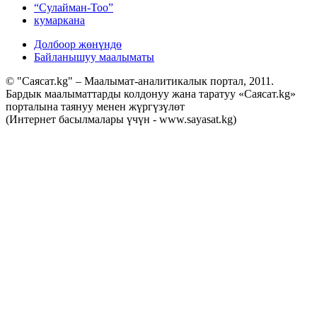
“Сулайман-Тоо”
кумаркана
Долбоор жөнүндө
Байланышуу маалыматы
© "Саясат.kg" – Маалымат-аналитикалык портал, 2011.
Бардык маалыматтарды колдонуу жана таратуу «Саясат.kg»
порталына таянуу менен жүргүзүлөт
(Интернет басылмалары үчүн - www.sayasat.kg)