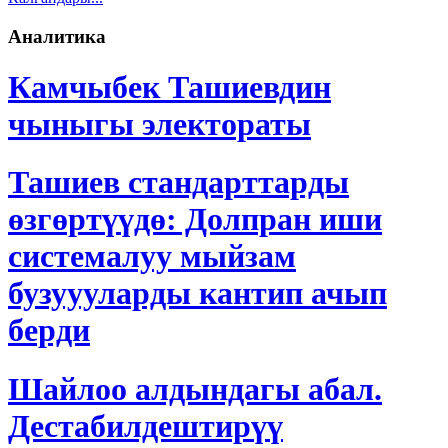
Аналитика
Камчыбек Ташиевдин
чыныгы электораты
Ташиев стандарттарды
өзгөртүүдө: Долпран иши
системалуу мыйзам
бузуууларды кантип ачып
берди
Шайлоо алдындагы абал.
Дестабилдештирүү