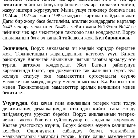
чекитине чейинки бөлүктөр боюнча чек ара тилкесин чийип,
жазуу иштери жүргүзүлөт. Мына ушул тилкелер боюнча гана
1924-ж., 1927-ж. жана 1989-жылдагы карталар пайдаланылат.
Дагы бир жолу баса белгилейм, аталган жылдардагы карталар
№43 чек ара чекитинен №49га чейин жана №135тен №141ге
чейинки чек ара чекиттерин тактоодо гана колдонулат, Ворух
анклавынын буга эч кандай тийешеси жок.
Бул биринчиси.
Экинчиден,
Ворух анклавына эч кандай коридор берилген
жок. Тажикстандын жарандарынын каттоосу үчүн Баткен
районунун Капчыгай айылынын чыгыш тарабы аркылуу өтө
турган автожол колдонулат. Жол Баткен районунун
карамагында болот, бул документте так жазылып турат. Бул
жолдун статусу эки мамлекеттин ортосундагы өзүнчө
мамлекеттик макулдашуусу менен аныкталат. Б.а. Кыргызстан
менен Тажикстандын мамлекеттер аралык келишими менен
бекитилет.
Үчүнчүдөн,
биз качан гана анклавдын тегерек чети толук
делимитация, демаркациядан өткөндөн кийин гана жолду
пайдаланууга уруксат беребиз. Ворух анклавынын тегерек-
четин тактоо боюнча сүйлөшүүлөр өз алдынча жүрмөкчү.
Калган участоктор өзүнчө, Ворух боюнча өзүнчө келишимге
келебиз. Ошондуктан, сабырдуу болуп, такталбаган
маалыматтарды чыгарбай турсак. Бизге башка мамлекеттин