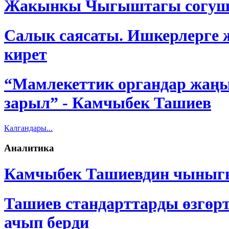
Жакынкы Чыгыштагы согуш Кы
Салык саясаты. Ишкерлерге ж
кирет
“Мамлекеттик органдар жаңы
зарыл” - Камчыбек Ташиев
Калгандары...
Аналитика
Камчыбек Ташиевдин чыныг
Ташиев стандарттарды өзгөр
ачып берди