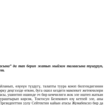
“карасына” да тап берип жатып мыйзам талаасына түшүрүп,
ет.
ланып, өзүнүн түздүгү, талапты туура коюп билгендигинин
ку деңгээлде өткөн, буга ошол кездеги мамлекет жетекчилери
касы, ушинтип ишинде эч бир кемчилиги жок эле иштеп жаткан
раштырып көрсөк, Токтосун Белекович өзү кетпей эле, аны
резиденттин уулу Сейтектин кайын атасы Жумабексиз бир да