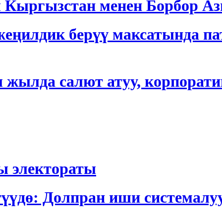
ргызстан менен Борбор Азия
еңилдик берүү максатында па
 жылда салют атуу, корпорати
ы электораты
түүдө: Долпран иши системалу