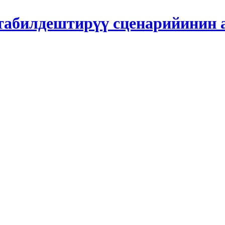
табилдештирүү сценарийинин 