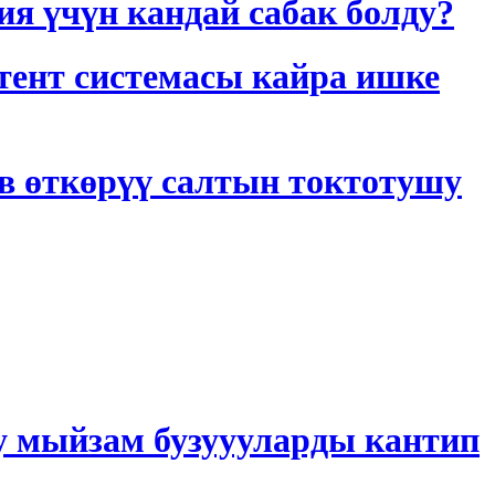
 үчүн кандай сабак болду?
тент системасы кайра ишке
в өткөрүү салтын токтотушу
у мыйзам бузуууларды кантип