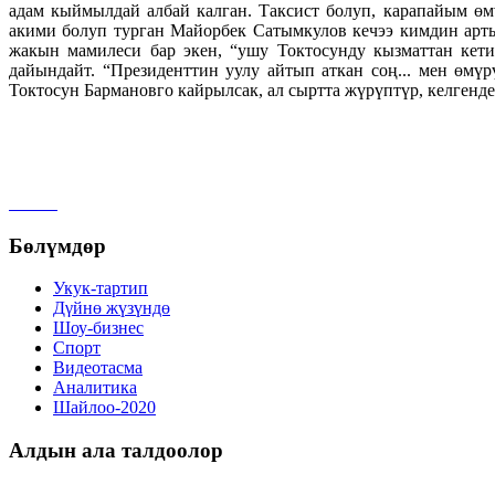
адам кыймылдай албай калган. Таксист болуп, карапайым ө
акими болуп турган Майорбек Сатымкулов кечээ кимдин арты
жакын мамилеси бар экен, “ушу Токтосунду кызматтан кети
дайындайт. “Президенттин уулу айтып аткан соң... мен өмүр
Токтосун Бармановго кайрылсак, ал сыртта жүрүптүр, келгенде
Бөлүмдөр
Укук-тартип
Дγйнө жүзүндө
Шоу-бизнес
Спорт
Видеотасма
Аналитика
Шайлоо-2020
Алдын ала талдоолор