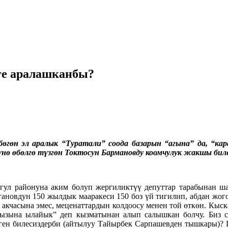
е аралашканбы?
нбөгөн эл аралык “Туратали” соода базарын “агына” да, 
 өбөлгө түзгөн Токтосун Бармановду коомчулук жакшы бил
л районуна аким болуп жергиликтүү депуттар тарабынан шай
новдун 150 жылдык мааракеси 150 боз үй тигилип, абдан жогор
 акчасына эмес, меценаттардын колдоосу менен той өткөн. Кыс
ызына ылайык” деп кызматынан алып салышкан болчу. Биз су
ен билесиздерби (айтылуу Тайырбек Сарпашевден тышкары)? П