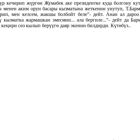
мүр кечирип жүргөн Жумабек аке президентке куда болгону ку
 менен аким орун басары кызматына жеткенин унутуп, Т.Барма
рип, мен келсем, жакшы болбойт беле”- дейт. Анан ал даро
ү кызматка жармашкан эмесмин... ала бергиле...”- дейт да Ба
 кеңири сөз кылып берүүгө даяр экенин билдирди. Күтөбүз..