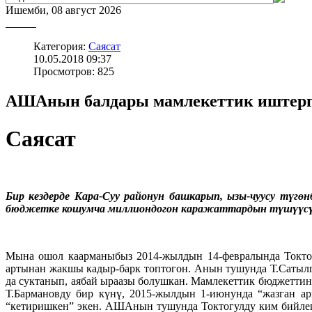
Ишемби, 08 август 2026
Категория:
Саясат
10.05.2018 09:37
Просмотров: 825
АШАнын балдары мамлекеттик иштерг
Саясат
Бир кездерде Кара-Суу районун башкарып, ызы-чуусу түгө
бюджетке кошумча миллиондогон каражаттардын түшүүсүнө
Мына ошол каарманыбыз 2014-жылдын 14-февралында Токтогу
артынан жакшы кадыр-барк топтогон. Анын тушунда Т.Сатылга
да суктанып, аябай ыраазы болушкан. Мамлекеттик бюджеттин
Т.Бармановду бир күнү, 2015-жылдын 1-июнунда “жазган ар
“кетиришкен” экен. АШАнын тушунда Токтогулду ким бийлег