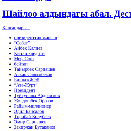
Шайлоо алдындагы абал. Дес
Калгандары...
президенттик жарыш
“Себат”
Айбек Калиев
Кытай кредити
MegaCom
бейтап
Тайырбек Сарпашев
Аскар Салымбеков
БишкекЖЭб
“Ата-Журт”
Президент
Туйгуналы Абдраимов
Жолдошбек Орозов
Райым-миллионер
Эдил Байсалов
Төрөбай Колубаев
Эмир Сарпашев
Закиржан Бутаканов