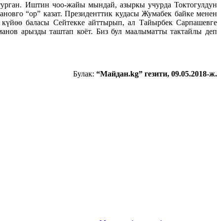
турган. Иштин чоо-жайы мындай, азыркы учурда Токтогулдун
новго “ор” казат. Президенттик кудасы Жумабек байке менен
о күйөө баласы Сейтекке айттырып, ал Тайырбек Сарпашевге
рманов арызды таштап коёт. Биз бул маалыматты тактайлы деп
Булак:
“Майдан.
kg
” гезити, 09.05.2018-ж.