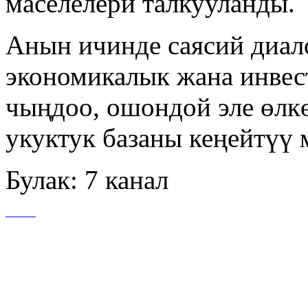
маселелери талкууланды.
Анын ичинде саясий диал
экономикалык жана инве
чыңдоо, ошондой эле өлк
укуктук базаны кеңейтүү 
Булак: 7 канал