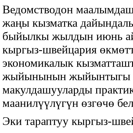
Ведомстводон маалымдаш
жаңы кызматка дайындалы
быйылкы жылдын июнь а
кыргыз-швейцария өкмөтт
экономикалык кызматташ
жыйынынын жыйынтыгы 
макулдашууларды практи
маанилүүлүгүн өзгөчө бел
Эки тараптуу кыргыз-шв