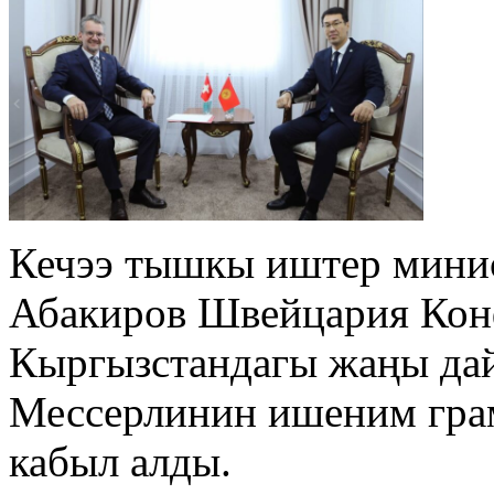
Кечээ тышкы иштер мини
Абакиров Швейцария Ко
Кыргызстандагы жаңы да
Мессерлинин ишеним гра
кабыл алды.