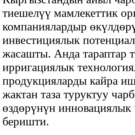
тиешелүү мамлекеттик ор
компаниялардыр өкүлдөр
инвестициялык потенциал
жасашты. Анда тараптар 
ирригациялык технологи
продукцияларды кайра иш
жактан таза туруктуу чар
өздөрүнүн инновациялык 
беришти.