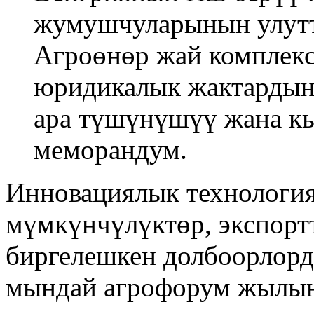
жумушчуларынын улутт
Агроөнөр жай комплекс
юридикалык жактардын
ара түшүнүшүү жана к
меморандум.
Инновациялык технология
мүмкүнчүлүктөр, экспорт
биргелешкен долбоорлорд
мындай агрофорум жылын