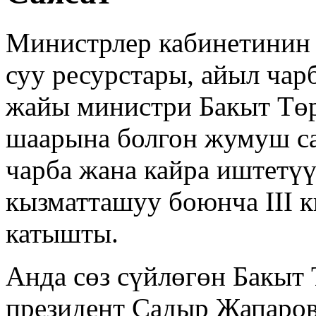
Министрлер кабинетинин 
суу ресурстары, айыл чар
жайы министри Бакыт Тө
шаарына болгон жумуш с
чарба жана кайра иштетү
кызматташуу боюнча III 
катышты.
Анда сөз сүйлөгөн Бакыт
президент Садыр Жапаров