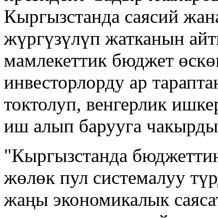
Кыргызстанда саясий жан
жүргүзүлүп жатканын айт
мамлекеттик бюджет өскө
инвесторлорду ар тарапта
токтолуп, венгерлик ишк
иш алып барууга чакырды
"Кыргызстанда бюджеттин
жөлөк пул системалуу тү
жаңы экономикалык саясат