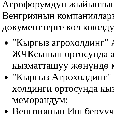
Агрофорумдун жыйынтыг
Венгриянын компаниялары
документтерге кол коюлду
"Кыргыз агрохолдинг" 
ЖЧКсынын ортосунда а
кызматташуу жөнүндө 
"Кыргыз Агрохолдинг" 
холдинги ортосунда к
меморандум;
Венгриянын Иш берүүч