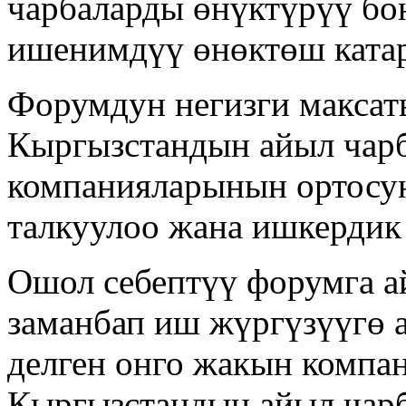
чарбаларды өнүктүрүү бо
ишенимдүү өнөктөш катар
Форумдун негизги макса
Кыргызстандын айыл чар
компанияларынын ортосу
талкуулоо жана ишкердик
Ошол себептүү форумга а
заманбап иш жүргүзүүгө 
делген онго жакын компа
Кыргызстандын айыл чарб