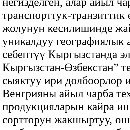
негизделген, алар айыл ча
транспорттук-транзиттик
жолунун кесилишинде жа
уникалдуу географиялык 
себептүү Кыргызстанда эл
Кыргызстан-Өзбекстан” т
сыяктуу ири долбоорлор 
Венгрияны айыл чарба те
продукцияларын кайра иш
сортторун жакшыртуу, ош