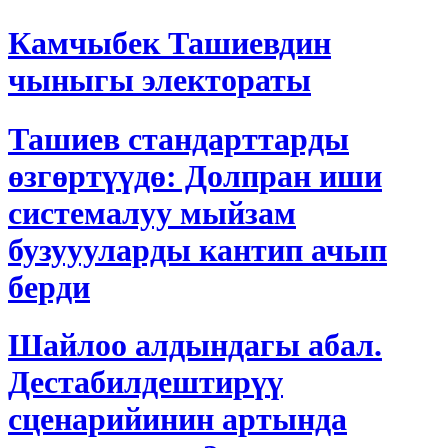
Камчыбек Ташиевдин
чыныгы электораты
Ташиев стандарттарды
өзгөртүүдө: Долпран иши
системалуу мыйзам
бузуууларды кантип ачып
берди
Шайлоо алдындагы абал.
Дестабилдештирүү
сценарийинин артында