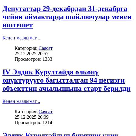
Депутаттар 29-декабрдан 31-декабрга
чейин аймактарда шайлоочулар менен
иштешет
Кенен маалымат...
Категория:
Саясат
25.12.2025 20:57
Просмотров: 1333
IV Элдик Курултайда өлкөнү
өнүктүрүүгө багытталган 94 негизги
объекттин ачылышына старт берилди
Кенен маалымат...
Категория:
Саясат
25.12.2025 20:09
Просмотров: 1214
Элдик Курултайдын биринчи күнү