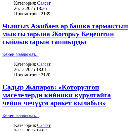
Категория:
Саясат
26.12.2025 18:36
Просмотров: 2139
Чынгыз Ажибаев ар башка тармактын
мыктыларына Жогорку Кеңештин
сыйлыктарын тапшырды
Кенен маалымат...
Категория:
Саясат
26.12.2025 18:01
Просмотров: 2120
Садыр Жапаров: «Көтөрүлгөн
маселелерди кийинки курултайга
чейин чечүүгө аракет кылабыз»
Кенен маалымат...
Категория:
Саясат
26.12.2025 14:02