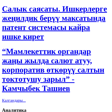
Салык саясаты. Ишкерлерге
жеңилдик берүү максатында
патент системасы кайра
ишке кирет
“Мамлекеттик органдар
жаңы жылда салют атуу,
корпоратив өткөрүү салтын
токтотушу зарыл” -
Камчыбек Ташиев
Калгандары...
Аналитика