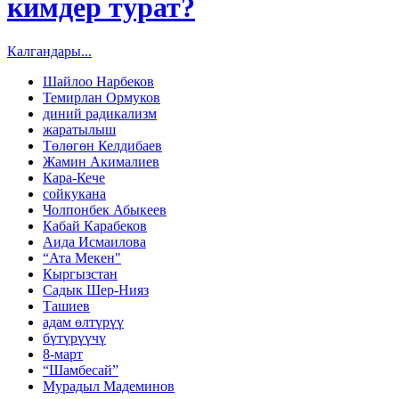
кимдер турат?
Калгандары...
Шайлоо Нарбеков
Темирлан Ормуков
диний радикализм
жаратылыш
Төлөгөн Келдибаев
Жамин Акималиев
Кара-Кече
сойкукана
Чолпонбек Абыкеев
Кабай Карабеков
Аида Исмаилова
“Ата Мекен"
Кыргызстан
Садык Шер-Нияз
Ташиев
адам өлтүрүү
бүтүрүүчү
8-март
“Шамбесай”
Мурадыл Мадеминов