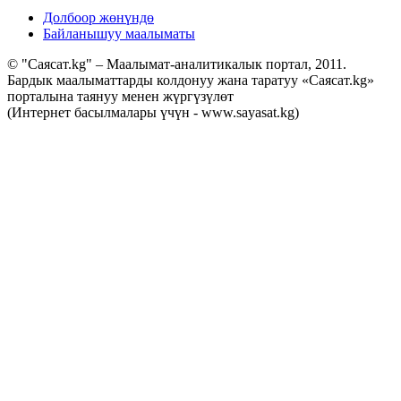
Долбоор жөнүндө
Байланышуу маалыматы
© "Саясат.kg" – Маалымат-аналитикалык портал, 2011.
Бардык маалыматтарды колдонуу жана таратуу «Саясат.kg»
порталына таянуу менен жүргүзүлөт
(Интернет басылмалары үчүн - www.sayasat.kg)