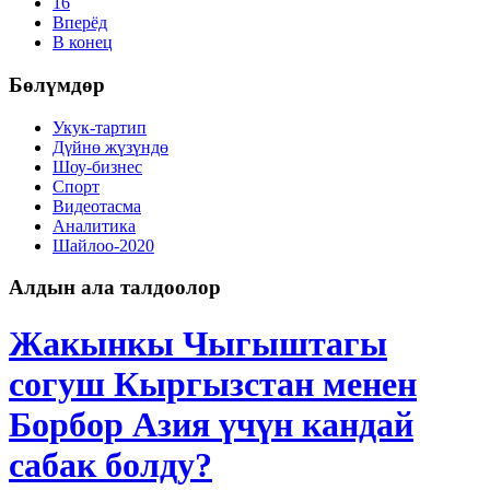
16
Вперёд
В конец
Бөлүмдөр
Укук-тартип
Дγйнө жүзүндө
Шоу-бизнес
Спорт
Видеотасма
Аналитика
Шайлоо-2020
Алдын ала талдоолор
Жакынкы Чыгыштагы
согуш Кыргызстан менен
Борбор Азия үчүн кандай
сабак болду?