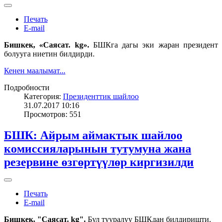
Печать
E-mail
Бишкек, «Саясат. kg».
БШКга дагы эки жаран президент
болууга ниетин билдирди.
Кенен маалымат...
Подробности
Категория:
Президенттик шайлоо
31.07.2017 10:16
Просмотров: 551
БШК: Айрым аймактык шайлоо
комиссияларынын тутумуна жана
резервине өзгөртүүлөр киргизилди
Печать
E-mail
Бишкек, "Саясат. kg".
Бул тууралуу БШКдан билдиришти.