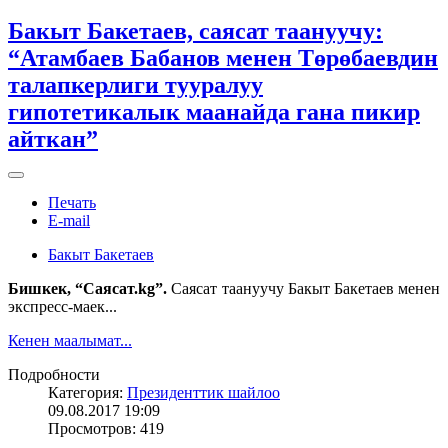
Бакыт Бакетаев, саясат таануучу:
“Атамбаев Бабанов менен Төрөбаевдин
талапкерлиги тууралуу
гипотетикалык маанайда гана пикир
айткан”
Печать
E-mail
Бакыт Бакетаев
Бишкек, “Саясат.kg”.
Саясат таануучу Бакыт Бакетаев менен
экспресс-маек...
Кенен маалымат...
Подробности
Категория:
Президенттик шайлоо
09.08.2017 19:09
Просмотров: 419