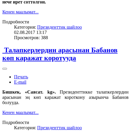
нече ирет соттолгон.
Кенен маалымат...
Подробности
Категория:
Президенттик шайлоо
02.08.2017 13:17
Просмотров: 388
Талапкерлердин арасынан Бабанов
көп каражат коротууда
Печать
E-mail
Бишкек, «Саясат. kg».
Президенттикке талапкерлердин
арасынан эң көп каражат короткону азырынча Бабанов
болууда.
Кенен маалымат...
Подробности
Категория:
Президенттик шайлоо