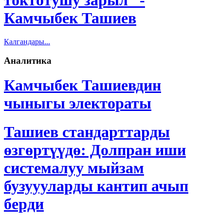
Камчыбек Ташиев
Калгандары...
Аналитика
Камчыбек Ташиевдин
чыныгы электораты
Ташиев стандарттарды
өзгөртүүдө: Долпран иши
системалуу мыйзам
бузуууларды кантип ачып
берди