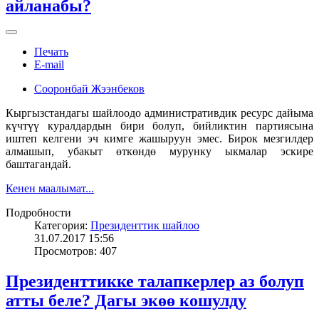
айланабы?
Печать
E-mail
Сооронбай Жээнбеков
Кыргызстандагы шайлоодо административдик ресурс дайыма
күчтүү куралдардын бири болуп, бийликтин партиясына
иштеп келгени эч кимге жашыруун эмес. Бирок мезгилдер
алмашып, убакыт өткөндө мурунку ыкмалар эскире
баштагандай.
Кенен маалымат...
Подробности
Категория:
Президенттик шайлоо
31.07.2017 15:56
Просмотров: 407
Президенттикке талапкерлер аз болуп
атты беле? Дагы экөө кошулду