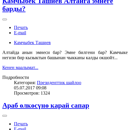
Камчыбек Ташиев Алтайга эмнеге
барды?
Печать
E-mail
Камчыбек Ташиев
Алтайда анын эмнеси бар? Эмне билгени бар? Камчыке
негизи бир кызыктын башынан чыкканы калды окшойт...
Кенен маалымат...
Подробности
Категория:
Президенттик шайлоо
05.07.2017 09:08
Просмотров: 1324
Араб өлкөсүнө карай сапар
Печать
E-mail