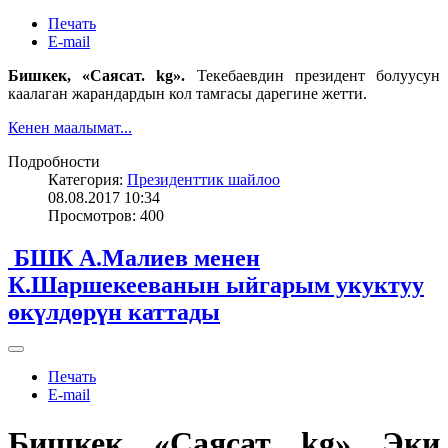
Печать
E-mail
Бишкек, «Саясат. kg».
Текебаевдин президент болуусун
каалаган жарандардын кол тамгасы дарегине жетти.
Кенен маалымат...
Подробности
Категория:
Президенттик шайлоо
08.08.2017 10:34
Просмотров: 400
БШК А.Малиев менен
К.Шаршекееванын ыйгарым укуктуу
өкүлдөрүн каттады
Печать
E-mail
Бишкек, «Саясат. kg».
Эки