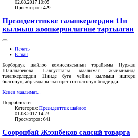
02.08.2017 10:05
Просмотров: 429
Президенттикке талапкерлердин 11и
кылмыш жоопкерчилигине тартылган
Печать
E-mail
Борбордук шайлоо комиссиясынын төрайымы Нуржан
Шайлдабекова 1-августтагы маалымат жыйынында
талапкерлердин 11инде буга чейин кылмыш иштери
болгонун, айрымдары эки ирет соттолгонун билдирди.
Кенен маалымат...
Подробности
Категория:
Президенттик шайлоо
01.08.2017 14:23
Просмотров: 641
Сооронбай Жээнбеков саясий товарга