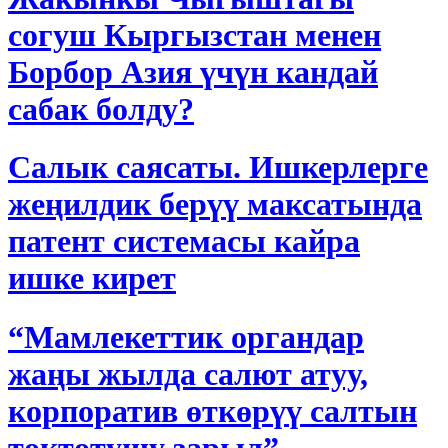
согуш Кыргызстан менен
Борбор Азия үчүн кандай
сабак болду?
Салык саясаты. Ишкерлерге
жеңилдик берүү максатында
патент системасы кайра
ишке кирет
“Мамлекеттик органдар
жаңы жылда салют атуу,
корпоратив өткөрүү салтын
токтотушу зарыл” -