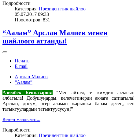
Подробности
Категория:
Президенттик шайлоо
05.07.2017 09:33
Просмотров: 831
“Аалам” Арслан Малиев менен
шайлоого аттанды!
Печать
E-mail
Арслан Малиев
“Аалам”
Азимбек Бекназаров:
"Мен айтам, эч кимдин акчасын
албагыла! Добушуңарды, келечегиңерди акчага сатпагыла!
Арслан, досум, эгер аламан жарышка барам десең, сен
татыктуулардын татыктуусусуң!”
Кенен маалымат...
Подробности
Категория:
Президенттик шайлоо