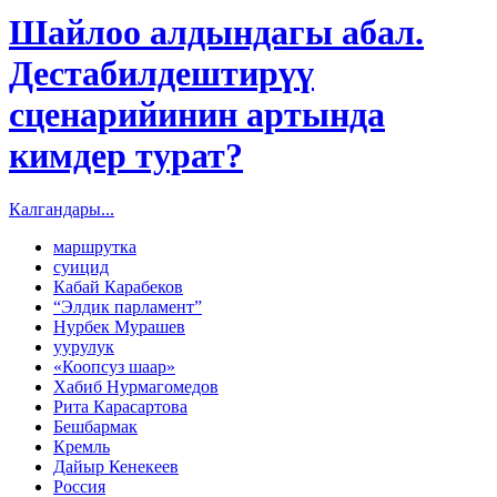
Шайлоо алдындагы абал.
Дестабилдештирүү
сценарийинин артында
кимдер турат?
Калгандары...
маршрутка
суицид
Кабай Карабеков
“Элдик парламент”
Нурбек Мурашев
уурулук
«Коопсуз шаар»
Хабиб Нурмагомедов
Рита Карасартова
Бешбармак
Кремль
Дайыр Кенекеев
Россия