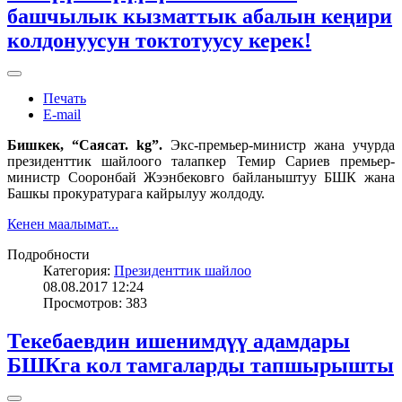
башчылык кызматтык абалын кеңири
колдонуусун токтотуусу керек!
Печать
E-mail
Бишкек, “Саясат. kg”.
Экс-премьер-министр жана учурда
президенттик шайлоого талапкер Темир Сариев премьер-
министр Сооронбай Жээнбековго байланыштуу БШК жана
Башкы прокуратурага кайрылуу жолдоду.
Кенен маалымат...
Подробности
Категория:
Президенттик шайлоо
08.08.2017 12:24
Просмотров: 383
Текебаевдин ишенимдүү адамдары
БШКга кол тамгаларды тапшырышты