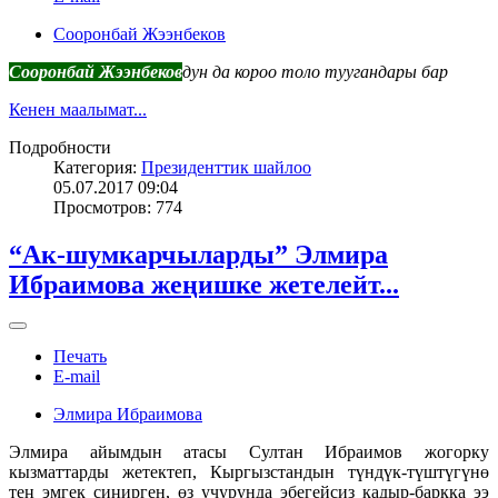
Сооронбай Жээнбеков
Сооронбай Жээнбеков
дун да короо толо туугандары бар
Кенен маалымат...
Подробности
Категория:
Президенттик шайлоо
05.07.2017 09:04
Просмотров: 774
“Ак-шумкарчыларды” Элмира
Ибраимова жеңишке жетелейт...
Печать
E-mail
Элмира Ибраимова
Элмира айымдын атасы Султан Ибраимов жогорку
кызматтарды жетектеп, Кыргызстандын түндүк-түштүгүнө
тең эмгек сиңирген, өз учурунда эбегейсиз кадыр-баркка ээ