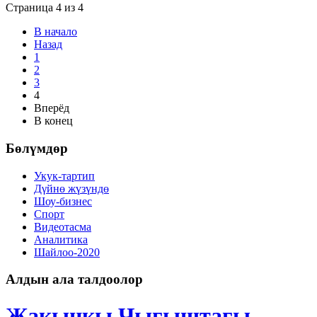
Страница 4 из 4
В начало
Назад
1
2
3
4
Вперёд
В конец
Бөлүмдөр
Укук-тартип
Дγйнө жүзүндө
Шоу-бизнес
Спорт
Видеотасма
Аналитика
Шайлоо-2020
Алдын ала талдоолор
Жакынкы Чыгыштагы