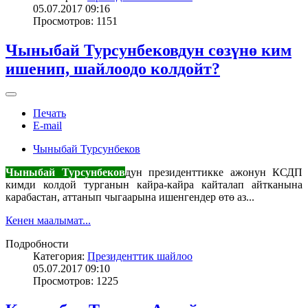
05.07.2017 09:16
Просмотров: 1151
Чыныбай Турсунбековдун сөзүнө ким
ишенип, шайлоодо колдойт?
Печать
E-mail
Чыныбай Турсунбеков
Чыныбай Турсунбеков
дун президенттикке ажонун КСДП
кимди колдой турганын кайра-кайра кайталап айтканына
карабастан, аттанып чыгаарына ишенгендер өтө аз...
Кенен маалымат...
Подробности
Категория:
Президенттик шайлоо
05.07.2017 09:10
Просмотров: 1225