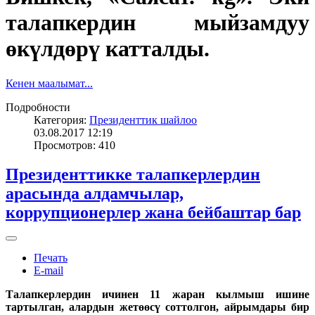
талапкердин мыйзамдуу
өкүлдөрү катталды.
Кенен маалымат...
Подробности
Категория:
Президенттик шайлоо
03.08.2017 12:19
Просмотров: 410
Президенттикке талапкерлердин
арасында алдамчылар,
коррупционерлер жана бейбаштар бар
Печать
E-mail
Талапкерлердин ичинен 11 жаран кылмыш ишине
тартылган, алардын жетөөсү соттолгон, айрымдары бир