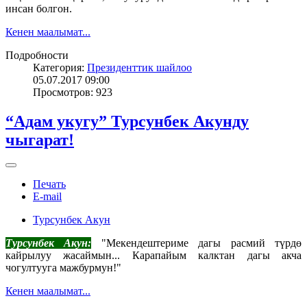
инсан болгон.
Кенен маалымат...
Подробности
Категория:
Президенттик шайлоо
05.07.2017 09:00
Просмотров: 923
“Адам укугу” Турсунбек Акунду
чыгарат!
Печать
E-mail
Турсунбек Акун
Турсунбек Акун:
"Мекендештериме дагы расмий түрдө
кайрылуу жасаймын... Карапайым калктан дагы акча
чогултууга мажбурмун!"
Кенен маалымат...