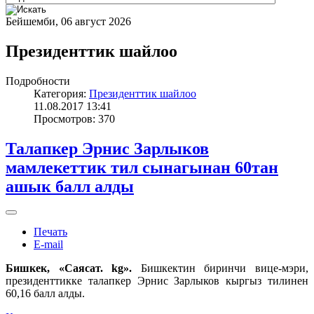
Бейшемби, 06 август 2026
Президенттик шайлоо
Подробности
Категория:
Президенттик шайлоо
11.08.2017 13:41
Просмотров: 370
Талапкер Эрнис Зарлыков
мамлекеттик тил сынагынан 60тан
ашык балл алды
Печать
E-mail
Бишкек, «Саясат. kg».
Бишкектин биринчи вице-мэри,
президенттикке талапкер Эрнис Зарлыков кыргыз тилинен
60,16 балл алды.