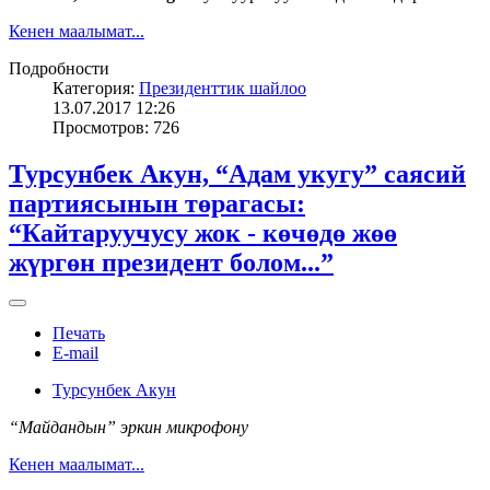
Кенен маалымат...
Подробности
Категория:
Президенттик шайлоо
13.07.2017 12:26
Просмотров: 726
Турсунбек Акун, “Адам укугу” саясий
партиясынын төрагасы:
“Кайтаруучусу жок - көчөдө жөө
жүргөн президент болом...”
Печать
E-mail
Турсунбек Акун
“Майдандын” эркин микрофону
Кенен маалымат...