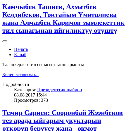
Камчыбек Ташиев, Ахматбек
Келдибеков, Токтайым Үмөталиева
жана Алмазбек Каримов мамлекеттик
тил сынагынан ийгиликтүү өтүштү
Печать
E-mail
Талапкерлер тил сынагын тапшырышты
Кенен маалымат...
Подробности
Категория:
Президенттик шайлоо
08.08.2017 15:44
Просмотров: 373
Темир Сариев: Сооронбай Жээнбеков
тез арада ыйгарым укуктарын
өткөрүп берүүсү жана өкмөт