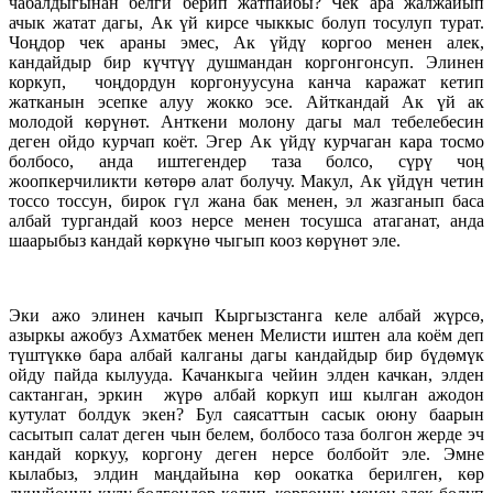
чабалдыгынан белги берип жатпайбы? Чек ара жалжайып
ачык жатат дагы, Ак үй кирсе чыккыс болуп тосулуп турат.
Чоңдор чек араны эмес, Ак үйдү коргоо менен алек,
кандайдыр бир күчтүү душмандан коргонгонсуп. Элинен
коркуп, чоңдордун коргонуусуна канча каражат кетип
жатканын эсепке алуу жокко эсе. Айткандай Ак үй ак
молодой көрүнөт. Анткени молону дагы мал тебелебесин
деген ойдо курчап коёт. Эгер Ак үйдү курчаган кара тосмо
болбосо, анда иштегендер таза болсо, сүрү чоң
жоопкерчиликти көтөрө алат болучу. Макул, Ак үйдүн четин
тоссо тоссун, бирок гүл жана бак менен, эл жазганып баса
албай тургандай кооз нерсе менен тосушса атаганат, анда
шаарыбыз кандай көркүнө чыгып кооз көрүнөт эле.
Эки ажо элинен качып Кыргызстанга келе албай жүрсө,
азыркы ажобуз Ахматбек менен Мелисти иштен ала коём деп
түштүккө бара албай калганы дагы кандайдыр бир бүдөмүк
ойду пайда кылууда. Качанкыга чейин элден качкан, элден
сактанган, эркин жүрө албай коркуп иш кылган ажодон
кутулат болдук экен? Бул саясаттын сасык оюну баарын
сасытып салат деген чын белем, болбосо таза болгон жерде эч
кандай коркуу, коргону деген нерсе болбойт эле. Эмне
кылабыз, элдин маңдайына көр оокатка берилген, көр