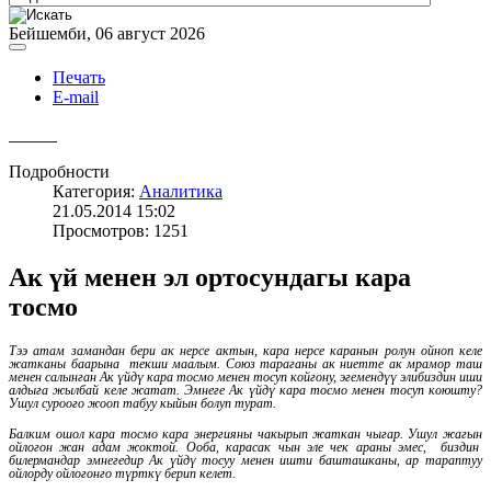
Бейшемби, 06 август 2026
Печать
E-mail
Подробности
Категория:
Аналитика
21.05.2014 15:02
Просмотров: 1251
Ак үй менен эл ортосундагы кара
тосмо
Тээ атам замандан бери ак нерсе актын, кара нерсе каранын ролун ойноп келе
жатканы баарына текши маалым. Союз тараганы ак ниетте ак мрамор таш
менен салынган Ак үйдү кара тосмо менен тосуп койгону, эгемендүү элибиздин иши
алдыга жылбай келе жатат. Эмнеге Ак үйдү кара тосмо менен тосуп коюшту?
Ушул суроого жооп табуу кыйын болуп турат.
Балким ошол кара тосмо кара энергияны чакырып жаткан чыгар. Ушул жагын
ойлогон жан адам жоктой. Ооба, карасак чын эле чек араны эмес, биздин
билермандар эмнегедир Ак үйдү тосуу менен ишти башташканы, ар тараптуу
ойлорду ойлогонго түрткү берип келет.