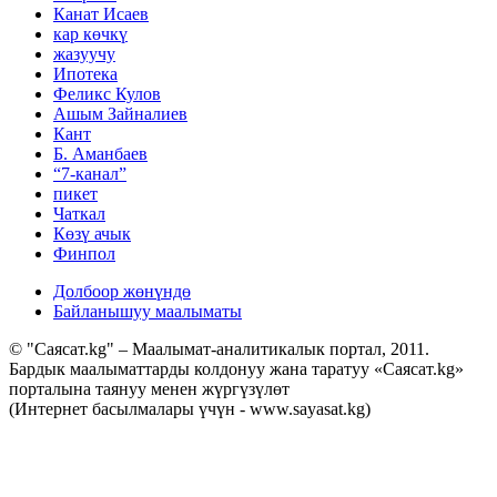
Канат Исаев
кар көчкү
жазуучу
Ипотека
Феликс Кулов
Ашым Зайналиев
Кант
Б. Аманбаев
“7-канал”
пикет
Чаткал
Көзү ачык
Финпол
Долбоор жөнүндө
Байланышуу маалыматы
© "Саясат.kg" – Маалымат-аналитикалык портал, 2011.
Бардык маалыматтарды колдонуу жана таратуу «Саясат.kg»
порталына таянуу менен жүргүзүлөт
(Интернет басылмалары үчүн - www.sayasat.kg)