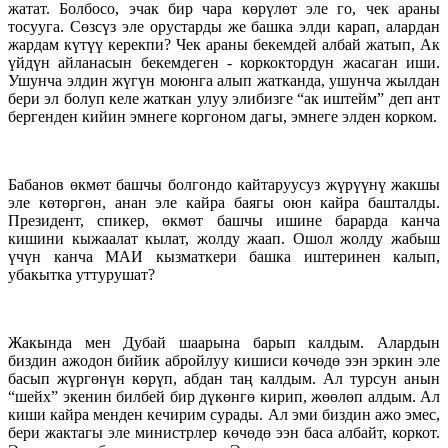
жатат. Болбосо, эчак бир чара көрүлөт эле го, чек араны
тосууга. Сөзсүз эле орустарды же башка элди карап, алардан
жардам күтүү керекпи? Чек араны бекемдей албай жатып, Ак
үйдүн айланасын бекемдеген - коркоктордун жасаган иши.
Ушунча элдин жүгүн моюнга алып жатканда, ушунча жылдан
бери эл болуп келе жаткан улуу элибизге “ак иштейм” деп ант
бергенден кийин эмнеге коргоном дагы, эмнеге элден корком.
Бабанов өкмөт башчы болгондо кайтаруусуз жүрүүнү жакшы
эле көтөргөн, анан эле кайра баягы оюн кайра башталды.
Президент, спикер, өкмөт башчы ишине барарда канча
кишини кыжаалат кылат, жолду жаап. Ошол жолду жабыш
үчүн канча МАИ кызматкери башка иштеринен калып,
убакытка уттурушат?
Жакында мен Дубай шаарына барып калдым. Алардын
биздин ажодон бийик абройлуу кишиси көчөдө ээн эркин эле
басып жүргөнүн көрүп, абдан таң калдым. Ал турсун анын
“шейх” экенин билбей бир дүкөнгө кирип, жөөлөп алдым. Ал
киши кайра менден кечирим сурады. Ал эми биздин ажо эмес,
бери жактагы эле министрлер көчөдө ээн баса албайт, коркот.