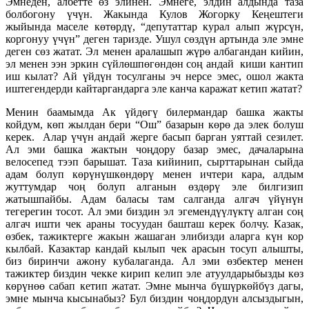
Эмнеден, албетте өз элинен. Эмнеге, элдин алдында таза
болбогону үчүн. Жакында Кулов Жогорку Кеңештеги
жыйында маселе көтөрдү, “депутаттар курал алып жүрсүн,
коргонуу үчүн” деген таризде. Ушул сөздүн артында эле эмне
деген сөз жатат. Эл менен аралашып жүрө албагандан кийин,
эл менен ээн эркин сүйлөшпөгөндөн соң андай киши кантип
иш кылат? Ай үйдүн тосулганы эч нерсе эмес, ошол жакта
иштегендерди кайтаргандарга эле канча каражат кетип жатат?
Менин баамымда Ак үйдөгү билермандар башка жакты
койдум, көп жылдан бери “Ош” базарын көрө да элек болуш
керек. Алар үчүн андай жерге басып барган уяттай сезилет.
Ал эми башка жактын чоңдору базар эмес, дачаларына
велосепед тээп барышат. Таза кийинип, сырттарынан сыйда
адам болуп көрүнүшкөндөрү менен ичтери кара, алдым
жуттумдар чоң болуп алганын өздөрү эле билгизип
жатышпайбы. Адам баласы там салганда алгач үйүнүн
тегерегин тосот. Ал эми биздин эл эгемендүүлүктү алган соң
алгач ишти чек араны тосуудан башташ керек болчу. Казак,
өзбек, тажиктерге жакын жашаган элибизди аларга күн кор
кылбай. Казактар кандай кылып чек арасын тосуп алышты,
биз биринчи ажону кубалаганда. Ал эми өзбектер менен
тажиктер биздин чекке кирип келип эле атуулдарыбызды көз
көрүнөө сабап кетип жатат. Эмне мынча бүшүркөйбүз дагы,
эмне мынча кысынабыз? Бул биздин чоңдордун алсыздыгын,