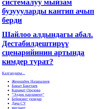
системалуу мыйзам
бузуууларды кантип ачып
берди
Шайлоо алдындагы абал.
Дестабилдештирүү
сценарийинин артында
кимдер турат?
Калгандары...
Жеңишбек Назаралиев
Бакыт Бакетаев
Карамат Орозова
“Элдик парламент”
Бейөкмөт уюмдар
Дача СУ
мигрант