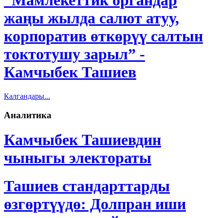
“Мамлекеттик органдар
жаңы жылда салют атуу,
корпоратив өткөрүү салтын
токтотушу зарыл” -
Камчыбек Ташиев
Калгандары...
Аналитика
Камчыбек Ташиевдин
чыныгы электораты
Ташиев стандарттарды
өзгөртүүдө: Долпран иши