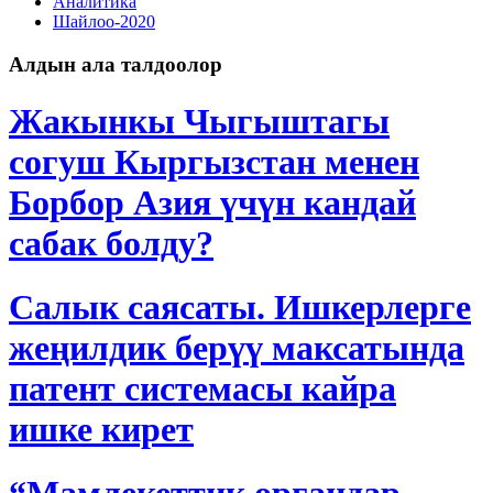
Аналитика
Шайлоо-2020
Алдын ала талдоолор
Жакынкы Чыгыштагы
согуш Кыргызстан менен
Борбор Азия үчүн кандай
сабак болду?
Салык саясаты. Ишкерлерге
жеңилдик берүү максатында
патент системасы кайра
ишке кирет