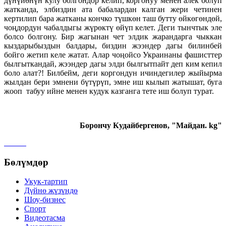
дүнүйөнүн кулу болгондор келип, коргонуу менен алек болуп
жатканда, элбиздин ата бабалардан калган жери четинен
кертилип бара жатканы кончко түшкөн таш бутту өйкөгөндөй,
чоңдордун чабалдыгы жүрөктү өйүп келет. Деги тынчтык эле
болсо болгону. Бир жагынан чет элдик жарандарга чыккан
кыздарыбыздын балдары, биздин жээндер дагы билинбей
бойго жетип келе жатат. Алар чоңойсо Украинаны фашисттер
былгыткандай, жээндер дагы элди былгытпайт деп ким кепил
боло алат?! Билбейм, деги коргондун ичиндегилер жыйырма
жылдан бери эмнени бүтүрүп, эмне иш кылып жатышат, буга
жооп табуу ийне менен кудук казганга тете иш болуп турат.
Борончу Кудайбергенов, "Майдан. kg"
Бөлүмдөр
Укук-тартип
Дγйнө жүзүндө
Шоу-бизнес
Спорт
Видеотасма