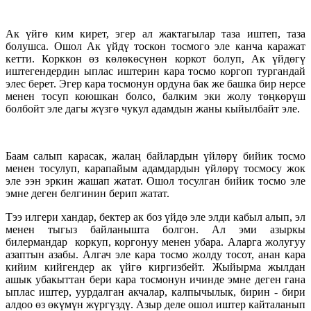
Ак үйгө ким кирет, эгер ал жактагылар таза иштеп, таза
болушса. Ошол Ак үйдү тоскон тосмого эле канча каражат
кетти. Корккон өз көлөкөсүнөн коркот болуп, Ак үйдөгү
иштегендердин ыплас иштерин кара тосмо коргоп тургандай
элес берет. Эгер кара тосмонун ордуна бак же башка бир нерсе
менен тосуп коюшкан болсо, балким эки жолу төңкөрүш
болбойт эле дагы жүзгө чукул адамдын жаны кыйылбайт эле.
Баам салып карасак, жалаң байлардын үйлөрү бийик тосмо
менен тосулуп, карапайым адамдардын үйлөрү тосмосу жок
эле ээн эркин жашап жатат. Ошол тосулган бийик тосмо эле
эмне деген белгинин берип жатат.
Тээ илгери хандар, бектер ак боз үйдө эле элди кабыл алып, эл
менен тыгыз байланышта болгон. Ал эми азыркы
билермандар коркуп, коргонуу менен убара. Аларга жолугуу
азаптын азабы. Алгач эле кара тосмо жолду тосот, анан кара
кийим кийгендер ак үйгө киргизбейт. Жыйырма жылдан
ашык убакыттан бери кара тосмонун ичинде эмне деген гана
ыплас иштер, уурдалган акчалар, калпычылык, бирин - бири
алдоо өз өкүмүн жүргүздү. Азыр деле ошол иштер кайталанып