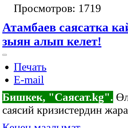
Просмотров: 1719
Атамбаев саясатка кай
зыян алып келет!
Печать
E-mail
Бишкек, "Саясат.kg".
Өл
саясий кризистердин жара
Кенен маалымат...