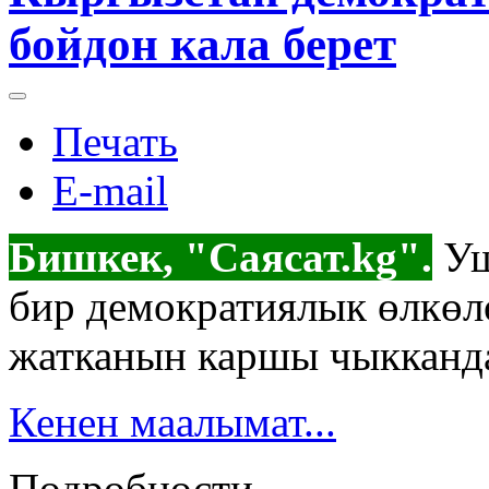
бойдон кала берет
Печать
E-mail
Бишкек, "Саясат.kg".
Уш
бир демократиялык өлкөл
жатканын каршы чыкканд
Кенен маалымат...
Подробности