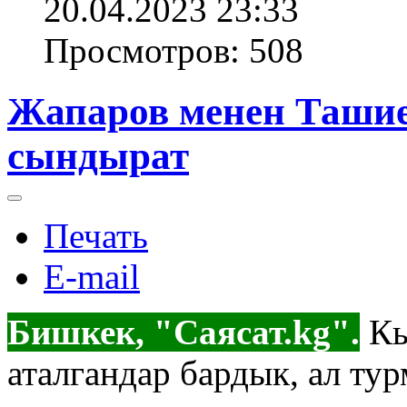
20.04.2023 23:33
Просмотров: 508
Жапаров менен Ташие
сындырат
Печать
E-mail
Бишкек, "Саясат.kg".
Кы
аталгандар бардык, ал ту