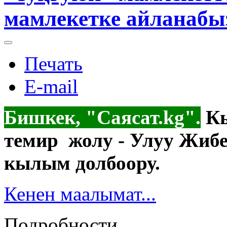
мамлекетке айланабы
Печать
E-mail
Бишкек, "Саясат.kg".
К
темир жолу - Улуу Жиб
кылым долбоору.
Кенен маалымат...
Подробности