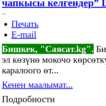
чапкысы келгендер” 
Печать
E-mail
Бишкек, "Саясат.kg".
Би
эл көзүнө мокочо көрсөт
каралоого өт...
Кенен маалымат...
Подробности