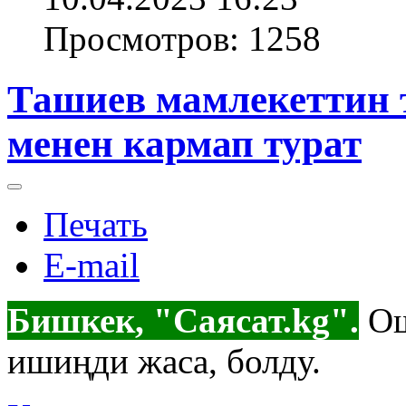
Просмотров: 1258
Ташиев мамлекеттин 
менен кармап турат
Печать
E-mail
Бишкек, "Саясат.kg".
Ош
ишиңди жаса, болду.