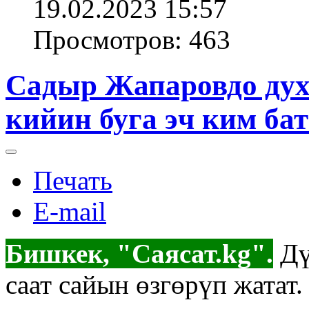
19.02.2023 15:57
Просмотров: 463
Садыр Жапаровдо дух 
кийин буга эч ким ба
Печать
E-mail
Бишкек, "Саясат.kg".
Дү
саат сайын өзгөрүп жатат.