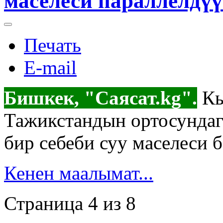
маселеси параллелдүү
Печать
E-mail
Бишкек, "Саясат.kg".
Кы
Тажикстандын ортосундаг
бир себеби суу маселеси 
Кенен маалымат...
Страница 4 из 8