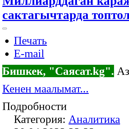
Миллиарддаган караж
сактагычтарда топтолг
Печать
E-mail
Бишкек, "Саясат.kg".
Аз
Кенен маалымат...
Подробности
Категория:
Аналитика