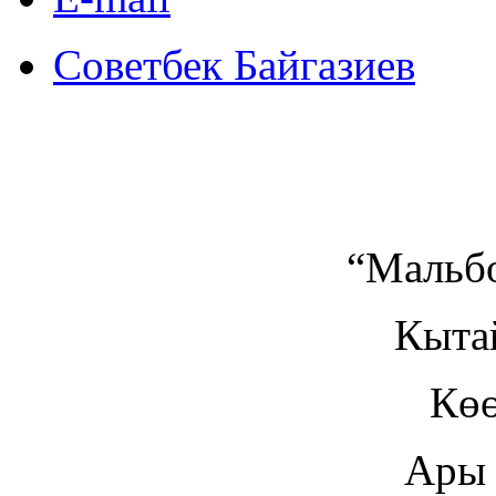
Советбек Байгазиев
“Мальбо
Кыта
Көө
Ары 