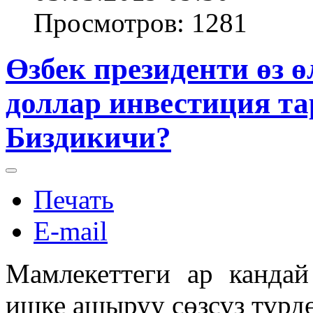
Просмотров: 1281
Өзбек президенти өз 
доллар инвестиция та
Биздикичи?
Печать
E-mail
Мамлекеттеги ар канда
ишке ашыруу сөзсүз түрдө