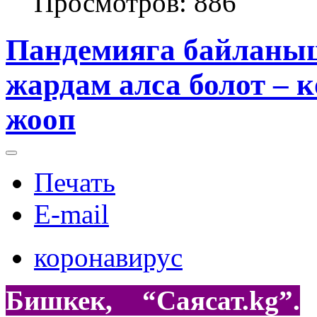
Просмотров: 886
Пандемияга байланыш
жардам алса болот – к
жооп
Печать
E-mail
коронавирус
Бишкек, “Саясат.
kg”.