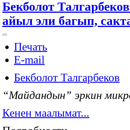
Бекболот Талгарбеков:​
айыл эли багып, сакт
Печать
E-mail
Бекболот Талгарбеков
“Майдандын” эркин микр
Кенен маалымат...