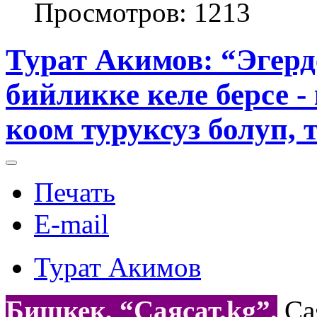
Просмотров: 1213
Турат Акимов: “Эгерд
бийликке келе берсе -
коом туруксуз болуп, 
Печать
E-mail
Турат Акимов
Бишкек, “Саясат.kg
”.
Са