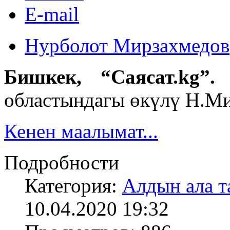
E-mail
Нурболот Мирзахмедов
Бишкек, “Саясат.kg”
.
К
областындагы өкүлү Н.Мир
Кенен маалымат...
Подробности
Категория:
Алдын ала т
10.04.2020 19:32