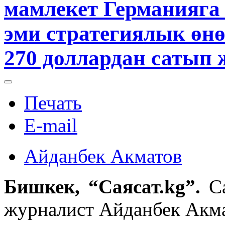
мамлекет Германияга 
эми стратегиялык өн
270 доллардан сатып 
Печать
E-mail
Айданбек Акматов
Бишкек, “Саясат.kg
”.
Cа
журналист Айданбек Акма