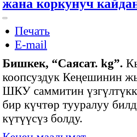
жана коркунуч кайдан
Печать
E-mail
Бишкек, “Саясат. kg”.
К
коопсуздук Кеңешинин ж
ШКУ саммитин үзгүлтүккө
бир күчтөр тууралуу бил
күтүүсүз болду.
Кенен маалымат...