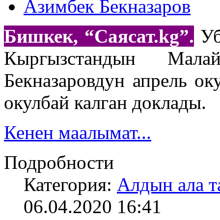
Азимбек Бекназаров
Бишкек, “Саясат.
kg
”.
Уб
Кыргызстандын Мала
Бекназаровдун апрель о
окулбай калган доклады.
Кенен маалымат...
Подробности
Категория:
Алдын ала т
06.04.2020 16:41