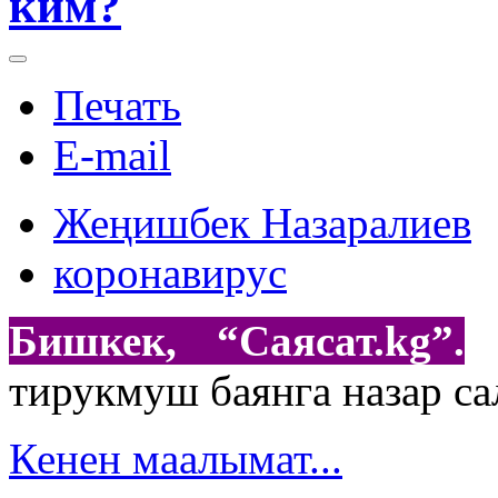
ким?
Печать
E-mail
Жеңишбек Назаралиев
коронавирус
Бишкек, “Саясат.kg”.
Т
тирукмуш баянга назар са
Кенен маалымат...