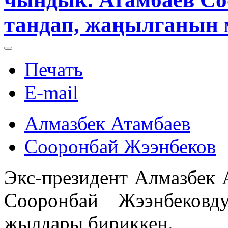
тандап, жаңылганын 
Печать
E-mail
Алмазбек Атамбаев
Сооронбай Жээнбеков
Экс-президент Алмазбек 
Сооронбай Жээнбековд
жылдары бириккен.