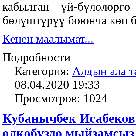
кабылган үй-бүлөлөрг
бөлүштүрүү боюнча көп б
Кенен маалымат...
Подробности
Категория:
Алдын ала т
08.04.2020 19:33
Просмотров: 1024
Кубанычбек Исабеков
өлкөбүздө мыйзамсыз