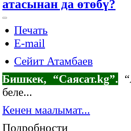
атасынан да өтөбү?
Печать
E-mail
Сейит Атамбаев
Бишкек, “Саясат.
kg
”.
“А
беле...
Кенен маалымат...
Подробности