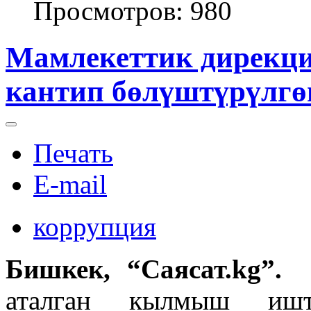
Просмотров: 980
Мамлекеттик дирекция
кантип бөлүштүрүлгөн
Печать
E-mail
коррупция
Бишкек, “Саясат.kg”.
5
аталган кылмыш ишти