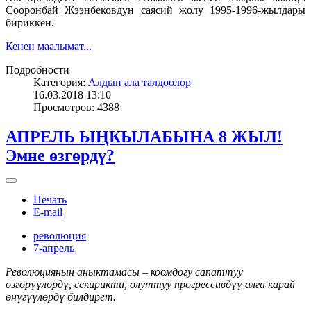
Сооронбай Жээнбековдун саясий жолу 1995-1996-жылдары
бириккен.
Кенен маалымат...
Подробности
Категория:
Алдын ала талдоолор
16.03.2018 13:10
Просмотров: 4388
АПРЕЛЬ ЫҢКЫЛАБЫНА 8 ЖЫЛ!
Эмне өзгөрдү?
Печать
E-mail
революция
7-апрель
Революциянын аныктамасы – коомдогу сапаттуу
өзгөрүүлөрдү, секирикти, олуттуу прогрессивдүү алга карай
өнүгүүлөрдү билдирет.