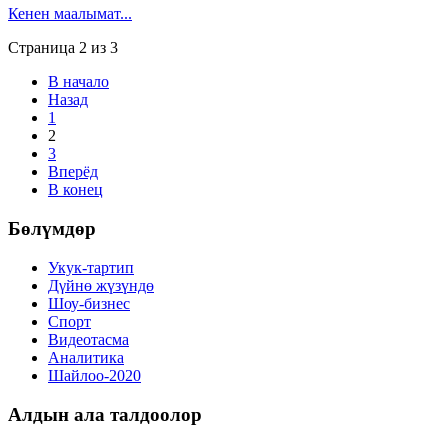
Кенен маалымат...
Страница 2 из 3
В начало
Назад
1
2
3
Вперёд
В конец
Бөлүмдөр
Укук-тартип
Дγйнө жүзүндө
Шоу-бизнес
Спорт
Видеотасма
Аналитика
Шайлоо-2020
Алдын ала талдоолор