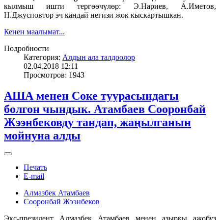
кылмыш ишти тергөөчүлөр: Э.Нариев, А.Иметов,
Н.Джусповтор эч кандай негизи жок кыскартышкан.
Кенен маалымат...
Подробности
Категория:
Алдын ала талдоолор
02.04.2018 12:11
Просмотров: 1943
АША менен Соке туурасындагы
болгон чындык. Атамбаев Сооронбай
Жээнбековду тандап, жаңылганын
мойнуна алды
Печать
E-mail
Алмазбек Атамбаев
Сооронбай Жээнбеков
Экс-президент Алмазбек Атамбаев менен азыркы ажобуз