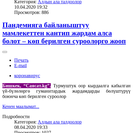
Категория:
Алдын ала талдоолор
10.04.2020 19:32
Просмотров: 886
Пандемияга байланыштуу
мамлекеттен кантип жардам алса
болот – көп берилген суроолорго жооп
Печать
E-mail
коронавирус
Бишкек, “Саясат.
kg”.
Турмуштук оор кырдаалга кабылган
үй-бүлөлөргө гуманитардык жардамдарды бөлүштүрүү
боюнча көп берилген суроолор
Кенен маалымат...
Подробности
Категория:
Алдын ала талдоолор
08.04.2020 19:33
Просмотров: 1027