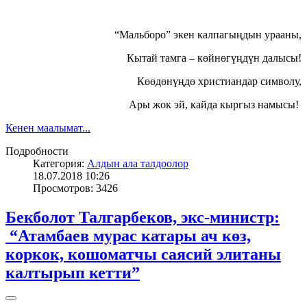
“Мальборо” экен калпагыңдын урааны,
Кытай тамга – көйнөгүңдүн далысы!
Көөдөнүңдө христиандар символу,
Ары жок эй, кайда кыргыз намысы!
Кенен маалымат...
Подробности
Категория:
Алдын ала талдоолор
18.07.2018 10:26
Просмотров: 3426
Бекболот Талгарбеков, экс-министр:​​​​​​​
“Атамбаев мурас катары ач көз,
коркок, кошоматчы саясий элитаны
калтырып кетти”