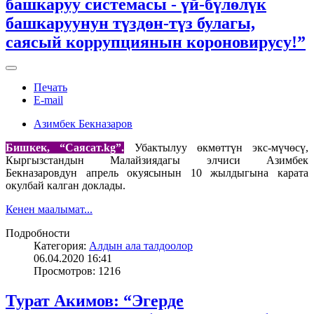
башкаруу системасы - үй-бүлөлүк
башкаруунун түздөн-түз булагы,
саясый коррупциянын короновирусу!”
Печать
E-mail
Азимбек Бекназаров
Бишкек, “Саясат.
kg
”.
Убактылуу өкмөттүн экс-мүчөсү,
Кыргызстандын Малайзиядагы элчиси Азимбек
Бекназаровдун апрель окуясынын 10 жылдыгына карата
окулбай калган доклады.
Кенен маалымат...
Подробности
Категория:
Алдын ала талдоолор
06.04.2020 16:41
Просмотров: 1216
Турат Акимов: “Эгерде