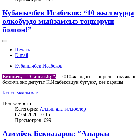
Кубанычбек Исабеков: “10 жыл мурда
өлкөбүздө мыйзамсыз төңкөрүш
болгон!”
Печать
E-mail
Кубанычбек Исабеков
Бишкек, “Саясат.
kg
”.
2010-жылдагы апрель окуялары
боюнча экс-депутат К.Исабековдун бүгүнкү көз карашы.
Кенен маалымат...
Подробности
Категория:
Алдын ала талдоолор
07.04.2020 10:15
Просмотров: 699
Азимбек Бекназаров: “Азыркы