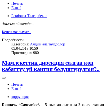
Печать
E-mail
Бекболот Талгарбеков
Ачыгын айтканда...
Кенен маалымат...
Подробности
Категория:
Алдын ала талдоолор
05.04.2018 10:50
Просмотров: 980
Мамлекеттик дирекция салган көп
кабаттуу үй кантип бөлүштүрүлгөн?..
Печать
E-mail
коррупция
Бишкек, “Саясат.kg”.
5 жыл аралыгында 3 жолу аталган