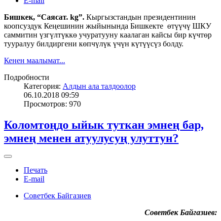
E-mail
Бишкек, “Саясат. kg”.
Кыргызстандын президентинин
коопсуздук Кеңешинин жыйынында Бишкекте өтүүчү ШКУ
саммитин үзгүлтүккө учуратууну каалаган кайсы бир күчтөр
тууралуу билдиргени көпчүлүк үчүн күтүүсүз болду.
Кенен маалымат...
Подробности
Категория:
Алдын ала талдоолор
06.10.2018 09:59
Просмотров: 970
Коломтоңдо ыйык туткан эмнең бар,
эмнең менен атуулусуң улуттун?
Печать
E-mail
Советбек Байгазиев
Советбек Байгазиев: