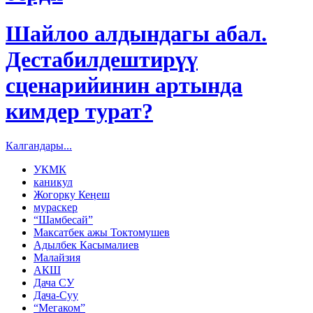
Шайлоо алдындагы абал.
Дестабилдештирүү
сценарийинин артында
кимдер турат?
Калгандары...
УКМК
каникул
Жогорку Кеӊеш
мураскер
“Шамбесай”
Максатбек ажы Токтомушев
Адылбек Касымалиев
Малайзия
АКШ
Дача СУ
Дача-Суу
“Мегаком”