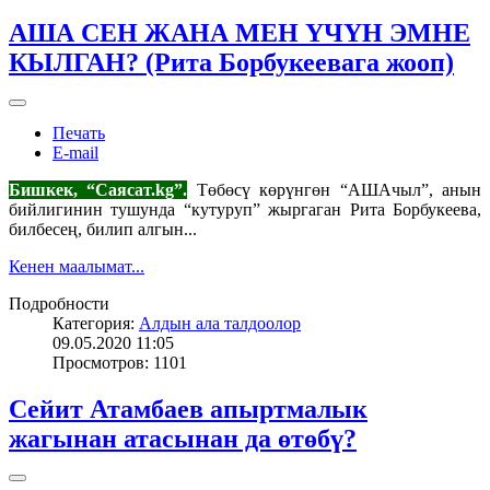
АША СЕН ЖАНА МЕН ҮЧҮН ЭМНЕ
КЫЛГАН? (Рита Борбукеевага жооп)
Печать
E-mail
Бишкек, “Саясат.
kg
”.
Төбөсү көрүнгөн “АШАчыл”, анын
бийлигинин тушунда “кутуруп” жыргаган Рита Борбукеева,
билбесең, билип алгын...
Кенен маалымат...
Подробности
Категория:
Алдын ала талдоолор
09.05.2020 11:05
Просмотров: 1101
Сейит Атамбаев апыртмалык
жагынан атасынан да өтөбү?