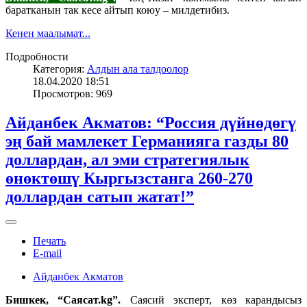
баратканын так кесе айтып коюу – милдетибиз.
Кенен маалымат...
Подробности
Категория:
Алдын ала талдоолор
18.04.2020 18:51
Просмотров: 969
Айданбек Акматов: “Россия дүйнөдөгү
эң бай мамлекет Германияга газды 80
доллардан, ал эми стратегиялык
өнөктөшү Кыргызстанга 260-270
доллардан сатып жатат!”
Печать
E-mail
Айданбек Акматов
Бишкек, “Саясат.kg
”.
Cаясий эксперт, көз карандысыз