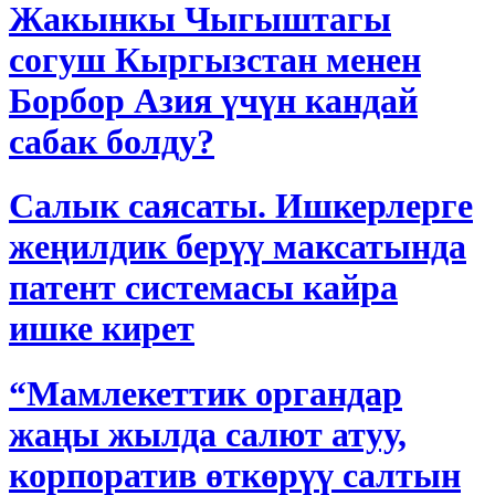
Жакынкы Чыгыштагы
согуш Кыргызстан менен
Борбор Азия үчүн кандай
сабак болду?
Салык саясаты. Ишкерлерге
жеңилдик берүү максатында
патент системасы кайра
ишке кирет
“Мамлекеттик органдар
жаңы жылда салют атуу,
корпоратив өткөрүү салтын