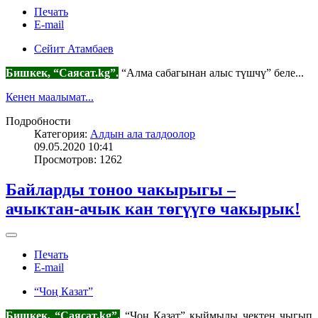
Печать
E-mail
Сейит Атамбаев
Бишкек, “Саясат.
kg
”.
“Алма сабагынан алыс түшчү” беле...
Кенен маалымат...
Подробности
Категория:
Алдын ала талдоолор
09.05.2020 10:41
Просмотров: 1262
Байларды тоноо чакырыгы –
ачыктан-ачык кан төгүүгө чакырык!
Печать
E-mail
“Чоң Казат”
Бишкек, “Саясат.
kg
”.
“Чоң Казат” кыймылы чектен чыгып