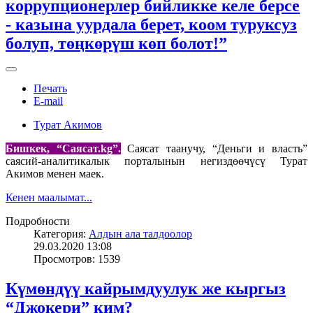
коррупционерлер бийликке келе берсе
- казына уурдала берет, коом туруксуз
болуп, төңкөрүш көп болот!”
Печать
E-mail
Турат Акимов
Бишкек, “Саясат.kg
”.
Саясат таанучу, “Деньги и власть”
саясий-аналитикалык порталынын негиздөөчүсү Турат
Акимов менен маек.
Кенен маалымат...
Подробности
Категория:
Алдын ала талдоолор
29.03.2020 13:08
Просмотров: 1539
Күмөндүү кайрымдуулук же кыргыз
“Джокери” ким?