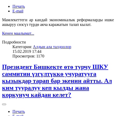
Печать
E-mail
Мамлекеттеги ар кандай экономикалык реформаларды ишке
ашыруу сөзсүз түрдө акча каражатын талап кылат.
Кенен маалымат...
Подробности
Категория:
Алдын ала талдоолор
15.02.2019 17:44
Просмотров: 1170
Президент Бишкекте өтө турчу ШКУ
саммитин үзгүлтүккө учуратууга
кызыкдар тарап бар экенин айтты. Ал
ким тууралуу кеп кылды жана
коркунуч кайдан келет?
Печать