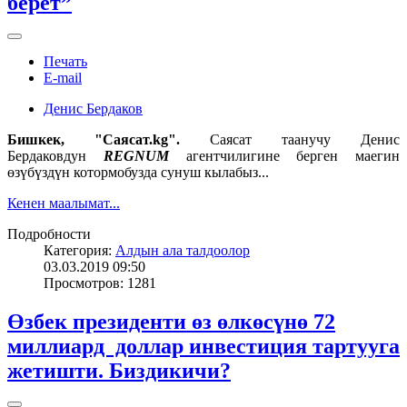
берет”
Печать
E-mail
Денис Бердаков
Бишкек, "Саясат.kg".
Саясат таанучу Денис
Бердаковдун
REGNUM
агентчилигине берген маегин
өзүбүздүн котормобузда сунуш кылабыз...
Кенен маалымат...
Подробности
Категория:
Алдын ала талдоолор
03.03.2019 09:50
Просмотров: 1281
Өзбек президенти өз өлкөсүнө 72
миллиард доллар инвестиция тартууга
жетишти. Биздикичи?