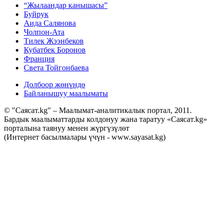
“Жылаандар канышасы”
Буйрук
Аида Салянова
Чолпон-Ата
Тилек Жээнбеков
Кубатбек Боронов
Франция
Света Тойгонбаева
Долбоор жөнүндө
Байланышуу маалыматы
© "Саясат.kg" – Маалымат-аналитикалык портал, 2011.
Бардык маалыматтарды колдонуу жана таратуу «Саясат.kg»
порталына таянуу менен жүргүзүлөт
(Интернет басылмалары үчүн - www.sayasat.kg)