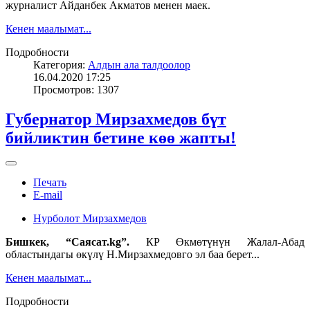
журналист Айданбек Акматов менен маек.
Кенен маалымат...
Подробности
Категория:
Алдын ала талдоолор
16.04.2020 17:25
Просмотров: 1307
Губернатор Мирзахмедов бүт
бийликтин бетине көө жапты!
Печать
E-mail
Нурболот Мирзахмедов
Бишкек, “Саясат.kg”
.
КР Өкмөтүнүн Жалал-Абад
областындагы өкүлү Н.Мирзахмедовго эл баа берет...
Кенен маалымат...
Подробности