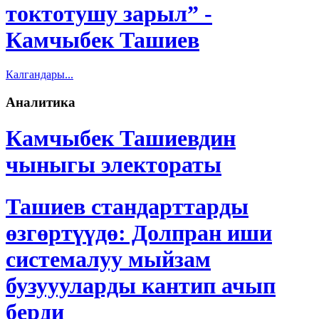
токтотушу зарыл” -
Камчыбек Ташиев
Калгандары...
Аналитика
Камчыбек Ташиевдин
чыныгы электораты
Ташиев стандарттарды
өзгөртүүдө: Долпран иши
системалуу мыйзам
бузуууларды кантип ачып
берди