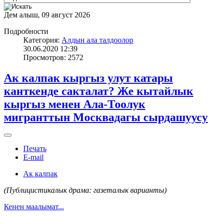
Дем алыш, 09 август 2026
Подробности
Категория:
Алдын ала талдоолор
30.06.2020 12:39
Просмотров: 2572
Ак калпак кыргыз улут катары
канткенде сакталат? Же кытайлык
кыргыз менен Ала-Тоолук
мигранттын Москвадагы сырдашуусу
Печать
E-mail
Ак калпак
(Публицистикалык драма: газеталык варианты)
Кенен маалымат...