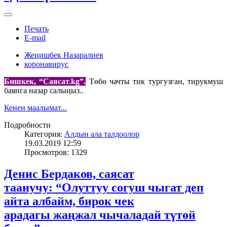
Печать
E-mail
Жеңишбек Назаралиев
коронавирус
Бишкек, “Саясат.kg”.
Төбө чачты тик тургузган, тирукмуш
баянга назар салыңыз..
Кенен маалымат...
Подробности
Категория:
Алдын ала талдоолор
19.03.2019 12:59
Просмотров: 1329
Денис Бердаков, саясат
таанучу: “Олуттуу согуш чыгат деп
айта албайм, бирок чек
арадагы жаңжал чычаладай түтөй