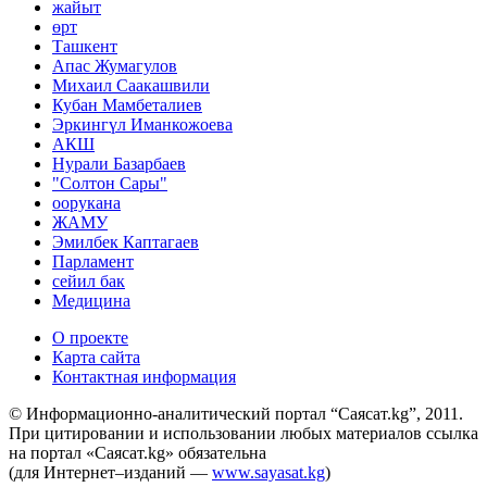
жайыт
өрт
Ташкент
Апас Жумагулов
Михаил Саакашвили
Кубан Мамбеталиев
Эркингүл Иманкожоева
АКШ
Нурали Базарбаев
"Солтон Сары"
оорукана
ЖАМУ
Эмилбек Каптагаев
Парламент
сейил бак
Медицина
О проекте
Карта сайта
Контактная информация
© Информационно-аналитический портал “Саясат.kg”, 2011.
При цитировании и использовании любых материалов ссылка
на портал «Саясат.kg» обязательна
(для Интернет–изданий —
www.sayasat.kg
)