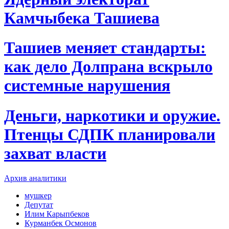
Камчыбека Ташиева
Ташиев меняет стандарты:
как дело Долпрана вскрыло
системные нарушения
Деньги, наркотики и оружие.
Птенцы СДПК планировали
захват власти
Архив аналитики
мушкер
Депутат
Илим Карыпбеков
Курманбек Осмонов