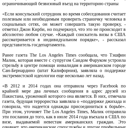
ограничивающий безвизовый въезд на территорию страны
«Если консульский сотрудник во время собеседования считает
полезным или необходимым проверить страничку человека в
социальных сетях, он может совершить такую проверку, -
отметил Джон Кирби, но подчеркнул, что это не происходит в
абсолютно любом случае. «Каждый соискатель визы в США
рассматривается в индивидуальном порядке», - рассказал
представитель госдепартамента.
Ранее газета The Los Angeles Times сообщала, что Тэшфин
Малик, которая вместе с супругом Саидом Фаруком устроила
стрельбу в центре помощи инвалидам в американском городе
Сан-Бернардино (штат Калифорния), заявляла о поддержке
экстремистской идеологии еще несколько лет назад.
«В 2012 и 2014 годах она отправила через Facebook по
крайней мере два личных сообщения в адрес друзей из
Пакистана, уроженкой которого она является. В них, отмечала
газета, будущая террористка заявляла о «поддержке джихада и
говорила, что надеется однажды присоединиться к борьбе».
При этом, уточняет The Los Angeles Times, Малик отправила
эти послания до того, как в июле 2014 года въехала в США по
визе, выдаваемой невестам американских граждан. Это
означает, что американские спецслужбы и другие профильные