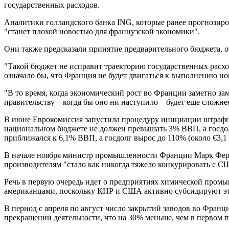
государственных расходов.
Аналитики голландского банка ING, которые ранее прогнозиров
"станет плохой новостью для французской экономики".
Они также предсказали принятие предварительного бюджета, 
"Такой бюджет не исправит траекторию государственных расход
означало бы, что Франция не будет двигаться к выполнению н
"В то время, когда экономический рост во Франции заметно за
правительству – когда бы оно ни наступило – будет еще сложн
В июне Еврокомиссия запустила процедуру инициации штрафны
национальном бюджете не должен превышать 3% ВВП, а госдол
приближался к 6,1% ВВП, а госдолг вырос до 110% (около €3,1 
В начале ноября министр промышленности Франции Марк Ферра
производителям "стало как никогда тяжело конкурировать с С
Речь в первую очередь идет о предприятиях химической промы
американцами, поскольку КНР и США активно субсидируют эти
В период с апреля по август число закрытий заводов во Франц
прекращении деятельности, что на 30% меньше, чем в первом п