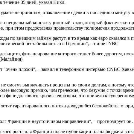
 течение 35 дней, указал Никл.
 бюджете непринятым, а заключение сделки в последнюю минуту 
вит специальный конституционный закон, который фактически пр
 при этом предоставляя правительству полномочия продолжать 
ходы по внешним займам растут, в то время как евро оказался 
литической нестабильностью в Германии", – пишет NBC.
ефицита, финансирование которого станет более дорогим, поско
(Малайзия).
 "очень плохой", – заявил в телефонном интервью CNBC Хавье
о не смогут выплачивать проценты по своим долгам, а потому чт
лее высокую премию, чем греческие, что безумие с точки зрени
а фоне долгового кризиса еврозоны, что привело к суверенном
 хотят гарантированного потока доходов без беспокойства о юр
.
долг Франции в неустойчивом направлении", – прогнозирует он.
ского роста для Франции после публикации плана бюджета в о