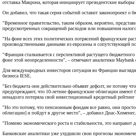
отставка Макрона, которая инициирует президентские выборы в
Он добавил, что такая серия событий оставит законопроект о
"Временное правительство, таким образом, вероятно, предста
предусмотренных сокращений расходов или повышения налогов,
"На фоне всех этих политических потрясений французские рас
производственными данными из еврозоны и сопутствующей по
"Франция сталкивается с перспективой растущего бюджетного д
фоне этой неопределенности", – отмечают аналитики Maybank 
Для международных инвесторов ситуация во Франции выглядит
бизнеса IESE.
"Без бюджета они действительно объявят дефолт, не потому чт
предупреждают, что 10-летние французские облигации имеют бо
ненадолго потеряла свой инвестиционный кредитный рейтинг н
"Но это потому, что пенсионным фондам все равно, они просто
облигации] и пойдут в другое место", – добавил Диас-Хименес
"Помимо экономического роста и стабильности, это направит 
Банковские аналитики уже ухудшили свои прогнозы экономиче