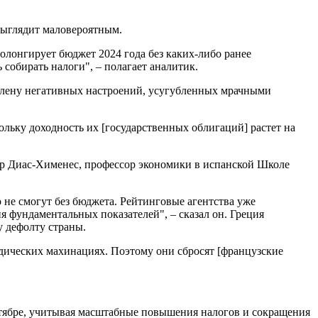
выглядит маловероятным.
олонгирует бюджет 2024 года без каких-либо ранее
собирать налоги", – полагает аналитик.
в плену негативных настроений, усугубленных мрачными
льку доходность их [государственных облигаций] растет на
р Диас-Хименес, профессор экономики в испанской Школе
о не смогут без бюджета. Рейтинговые агентства уже
я фундаментальных показателей", – сказал он. Греция
у дефолту страны.
идических махинациях. Поэтому они сбросят [французские
ктябре, учитывая масштабные повышения налогов и сокращения