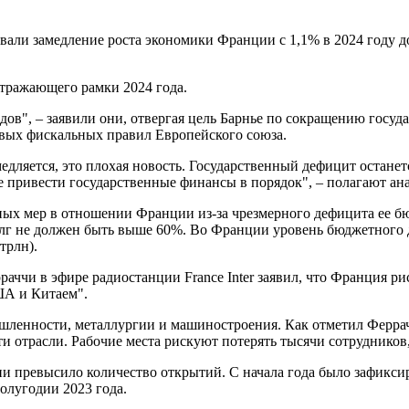
али замедление роста экономики Франции с 1,1% в 2024 году до 
отражающего рамки 2024 года.
ов", – заявили они, отвергая цель Барнье по сокращению госуд
овых фискальных правил Европейского союза.
медляется, это плохая новость. Государственный дефицит остане
ее привести государственные финансы в порядок", – полагают а
х мер в отношении Франции из-за чрезмерного дефицита ее бю
г не должен быть выше 60%. Во Франции уровень бюджетного д
трлн).
ччи в эфире радиостанции France Inter заявил, что Франция р
ША и Китаем".
шленности, металлургии и машиностроения. Как отметил Феррач
 отрасли. Рабочие места рискуют потерять тысячи сотрудников
ии превысило количество открытий. С начала года было зафикси
олугодии 2023 года.