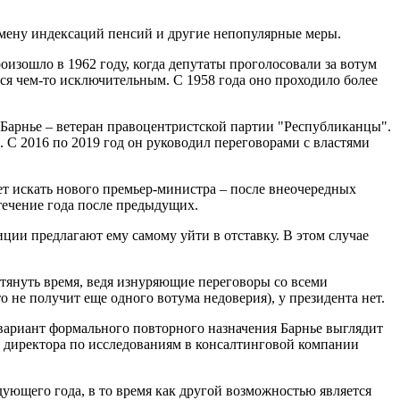
тмену индексаций пенсий и другие непопулярные меры.
оизошло в 1962 году, когда депутаты проголосовали за вотум
ся чем-то исключительным. С 1958 года оно проходило более
 Барнье – ветеран правоцентристской партии "Республиканцы".
 С 2016 по 2019 год он руководил переговорами с властями
ет искать нового премьер-министра – после внеочередных
течение года после предыдущих.
ции предлагают ему самому уйти в отставку. В этом случае
 тянуть время, ведя изнуряющие переговоры со всеми
о не получит еще одного вотума недоверия), у президента нет.
 вариант формального повторного назначения Барнье выглядит
ь директора по исследованиям в консалтинговой компании
ующего года, в то время как другой возможностью является