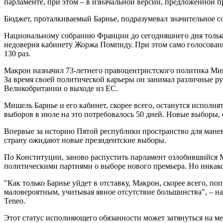
парламенте, при этом – в изначальной версии, предложенной п
Бюджет, проталкиваемый Барнье, подразумевал значительное с
Национальному собранию Франции до сегодняшнего дня только о
недоверия кабинету Жоржа Помпиду. При этом само голосовани
130 раз.
Макрон назначил 73-летнего правоцентристского политика Миш
За время своей политической карьеры он занимал различные ру
Великобритании о выходе из ЕС.
Мишель Барнье и его кабинет, скорее всего, останутся исполн
выборов в июле на это потребовалось 50 дней. Новые выборы, 
Впервые за историю Пятой республики пространство для манев
страну ожидают новые президентские выборы.
По Конституции, заново распустить парламент озлобившийся Ма
политическими партиями о выборе нового премьера. Но никакой 
"Как только Барнье уйдет в отставку, Макрон, скорее всего, 
маловероятным, учитывая явное отсутствие большинства", – на
Teneo.
Этот статус исполняющего обязанности может затянуться на ме