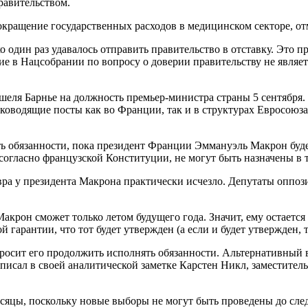
равительством.
окращение государственных расходов в медицинском секторе, о
дин раз удавалось отправить правительство в отставку. Это пр
е в Нацсобрании по вопросу о доверии правительству не являет
еля Барнье на должность премьер-министра страны 5 сентября.
ководящие посты как во Франции, так и в структурах Евросоюза.
ять обязанности, пока президент Франции Эммануэль Макрон буд
согласно французской Конституции, не могут быть назначены в 
ра у президента Макрона практически исчезло. Депутаты оппози
крон сможет только летом будущего года. Значит, ему остается
гарантии, что тот будет утвержден (а если и будет утвержден, т
попросит его продолжить исполнять обязанности. Альтернативный
писал в своей аналитической заметке Карстен Никл, заместител
сяцы, поскольку новые выборы не могут быть проведены до след