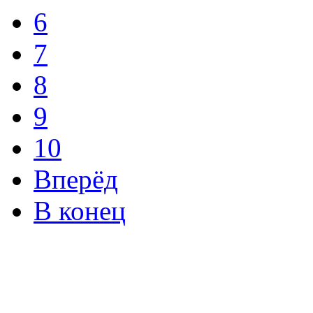
6
7
8
9
10
Вперёд
В конец