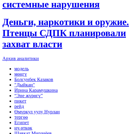
системные нарушения
Деньги, наркотики и оружие.
Птенцы СДПК планировали
захват власти
Архив аналитики
модель
мөңгү
Болсунбек Казаков
"Дыйкан"
Ирина Карамушкина
“Эне жүрөгү”
пикет
рейд
Өмүркул уулу Нурлан
тергөө
Египет
ич өткөк
Шавкат Мирзиёев