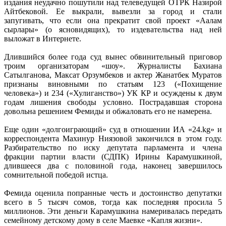
издания неудачно пошутили над телеведущей ОТРК Назирой
Айтбековой. Ее выкрали, вывезли за город и стали
запугивать, что если она прекратит свой проект «Аалам
сырлары» (о ясновидящих), то издевательства над ней
выложат в Интернете.
Длившийся более года суд вынес обвинительный приговор
троим организаторам «шоу». Журналисты Бахиана
Сатылганова, Максат Орзумбеков и актер Жанатбек Муратов
признаны виновными по статьям 123 («Похищение
человека») и 234 («Хулиганство») УК КР и осуждены к двум
годам лишения свободы условно. Пострадавшая сторона
довольна решением Фемиды и обжаловать его не намерена.
Еще один «долгоиграющий» суд в отношении ИА «24.kg» и
корреспондента Махинур Ниязовой закончился в этом году.
Разбирательство по иску депутата парламента и члена
фракции партии власти (СДПК) Ирины Карамушкиной,
длившееся два с половиной года, наконец завершилось
сомнительной победой истца.
Фемида оценила попранные честь и достоинство депутатки
всего в 5 тысяч сомов, тогда как последняя просила 5
миллионов. Эти деньги Карамушкина намеривалась передать
семейному детскому дому в селе Маевке «Капля жизни».