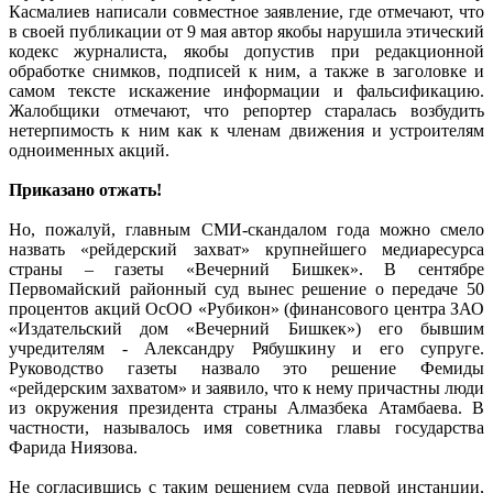
Касмалиев написали совместное заявление, где отмечают, что
в своей публикации от 9 мая автор якобы нарушила этический
кодекс журналиста, якобы допустив при редакционной
обработке снимков, подписей к ним, а также в заголовке и
самом тексте искажение информации и фальсификацию.
Жалобщики отмечают, что репортер старалась возбудить
нетерпимость к ним как к членам движения и устроителям
одноименных акций.
Приказано отжать!
Но, пожалуй, главным СМИ-скандалом года можно смело
назвать «рейдерский захват» крупнейшего медиаресурса
страны – газеты «Вечерний Бишкек». В сентябре
Первомайский районный суд вынес решение о передаче 50
процентов акций ОсОО «Рубикон» (финансового центра ЗАО
«Издательский дом «Вечерний Бишкек») его бывшим
учредителям - Александру Рябушкину и его супруге.
Руководство газеты назвало это решение Фемиды
«рейдерским захватом» и заявило, что к нему причастны люди
из окружения президента страны Алмазбека Атамбаева. В
частности, называлось имя советника главы государства
Фарида Ниязова.
Не согласившись с таким решением суда первой инстанции,