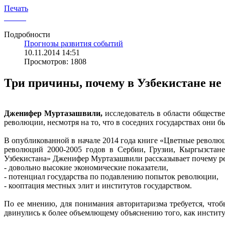
Печать
Подробности
Прогнозы развития событий
10.11.2014 14:51
Просмотров: 1808
Три причины, почему в Узбекистане не
Дженифер Муртазашвили,
исследователь в области обществ
революции, несмотря на то, что в соседних государствах они б
В опубликованной в начале 2014 года книге «Цветные револ
революций 2000-2005 годов в Сербии, Грузии, Кыргызстане
Узбекистана» Дженифер Муртазашвили рассказывает почему реж
- довольно высокие экономические показатели,
- потенциал государства по подавлению попыток революции,
- кооптация местных элит и институтов государством.
По ее мнению, для понимания авторитаризма требуется, чтоб
двинулись к более объемлющему объяснению того, как инстит