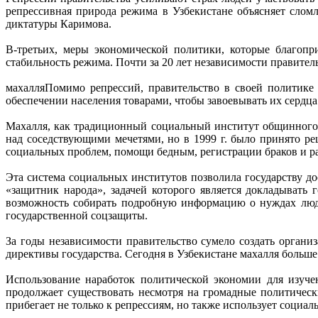
репрессивная природа режима в Узбекистане объясняет слом
диктатуры Каримова.
В-третьих, меры экономической политики, которые благопр
стабильность режима. Почти за 20 лет независимости правите
махалляПомимо репрессий, правительство в своей политике 
обеспечении населения товарами, чтобы завоевывать их сердц
Махалля, как традиционный социальный институт общинного т
над соседствующими мечетями, но в 1999 г. было принято 
социальных проблем, помощи бедным, регистрации браков и раз
Эта система социальных институтов позволила государству д
«защитник народа», задачей которого является докладывать
возможность собирать подробную информацию о нуждах люде
государственной соцзащиты.
За годы независимости правительство сумело создать орган
директивы государства. Сегодня в Узбекистане махалля больше
Использование наработок политической экономии для изуче
продолжает существовать несмотря на громадные политически
прибегает не только к репрессиям, но также использует социа