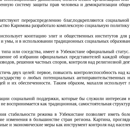
ленную систему защиты прав человека и демократизации общест
иятствуют перераспределению благ,подкрепляются социальной 
льство Каримова разработало комплексную социальную политику 
использует кооптацию элит и общественных институтов для р
а и умы, и в использовании традиционных социальных образован
ипа или соседства, имеет в Узбекистане официальный статус. В
решение об избрании официальных представителей каждой общ
водов, решения частных споров, контроля над религиозной деят
остичь двух целей: первое, повысить контролеспособность над
 государству о любых потенциальных антиправительственных 
й и их обеспеченности. Таким образом, махалля использует 
изации социальной поддержки, которые бы служили интересам 
 не воспринимается как традиционная, самостоятельная структур
ния стабильности режима в Узбекистане позволяет иметь бо
е изменения в большинстве стран региона. Картина, прогляды
льные и экономические меры как инструмент контроля над населе