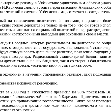
ритарному режиму в Узбекистане удивительным образом удалось
тво И.Каримова смогло устоять перед вызовами Андижанских соб
зъяснений в случае с Узбекистаном», - отмечает исследователь.
й на положениях политической экономии, предлагает боле
ежим стойко держится не только из-за того, что он готов испо
рессиями заниматься социальной политикой и перераспределением
некими краткосрочными выгодами для сохранения своей власти.
андиты оседлые, которые рассчитывают на долгосрочное обиран
ьше, отождествляется с государством. Рациональный стационарн
будут стимулировать дальнейшее развитие, появление будущих д
андита-гастролера. Рациональный стационарный бандит заинт
ны других стационарных бандитов, так и со стороны бандитов-га
еским интересам, «остепениться» и стать диктатором.
кой экономией в изучении стабильности режимов, дают подходящ
еравенства исключают революцию.
та за 2000 год в Узбекистане превысил на 98% показатель ВВ
рованной экономической политикой Каримова. Правительство со
 частичную приватизацию госсобственности. Также была проведе
, вовлекающего достаточное количество человеческого капита
отраслях экономики.