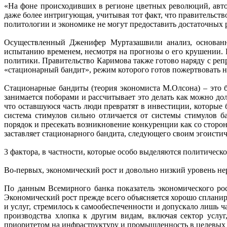
«На фоне происходивших в регионе цветных революций, авто
даже более интригующая, учитывая тот факт, что правительс
политологии и экономике не могут предоставить достаточных ра
Осуществленный Дженифер Муртазашвили анализ, основанны
испытанию временем, несмотря на прогнозы о его крушении. Р
политики. Правительство Каримова также готово наряду с реп
«стационарный бандит», режим которого готов пожертвовать 
Стационарные бандиты (теория экономиста М.Олсона) – это б
занимается поборами и рассчитывает это делать как можно дол
что оставшуюся часть люди превратят в инвестиции, которые 
система стимулов сильно отличается от системы стимулов б
порядок и пресекать возникновение конкуренции как со сторо
заставляет стационарного бандита, следующего своим эгоистич
3 фактора, в частности, которые особо выделяются политичес
Во-первых, экономический рост и довольно низкий уровень н
По данным Всемирного банка показатель экономического рос
Экономический рост прежде всего объясняется хорошо сплани
и услуг, стремилось к самообеспеченности и допускало лишь
производства хлопка к другим видам, включая сектор услуг
приоритетом на инфраструктуру и промышленность в целевых 