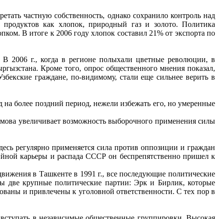
ретать частную собственность, однако сохранило контроль над
 продуктов как хлопок, природный газ и золото. Политика
ом. В итоге к 2006 году хлопок составил 21% от экспорта по
В 2006 г., когда в регионе полыхали цветные революции, в
гызстана. Кроме того, опрос общественного мнения показал,
збекские граждане, по-видимому, стали еще сильнее верить в
 на более поздний период, нежели избежать его, но умеренные
аримова увеличивает возможность выборочного применения силы
десь регулярно применяется сила против оппозиции и граждан
тийной карьеры и распада СССР он беспрепятственно пришел к
движения в Ташкенте в 1991 г., все последующие политические
ы две крупные политические партии: Эрк и Бирлик, которые
ованы и привлечены к уголовной ответственности. С тех пор в
 вступать в независимые общественные группировки. Высокая