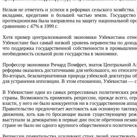
Нельзя не отметить и успехи в реформах сельского хозяйства
вкладами, кредитами и большей частью земли. Государство
протекционизма была направлена на защиту национальной про
сравнению с 47% в 1999 г.
Хотя пример централизованной экономики Узбекистана отню
Узбекистане был самый низкий уровень неравенства по дохо
что поддержка государственной собственности в промышленно
необходимость сильной роли государства в экономике.
Профессор экономики Ричард Помфрет, знаток Центральной Ази
реформы оказались достаточными для небольшого, но относите
Во-вторых, безальтернативная природа узбекской диктатуры о
для устранения оппозиции. В этом отношении, Узбекистан — с
В Узбекистане один из самых репрессивных политических реж
страны. Возможность применять репрессии, прежде всего, от
власти, у него не было конкурентов ни в государственном аппа
Правительство предпочитает жестокость как основную тактику
движения, хоть как-то бросающие вызов существующему реж
выступали за демократию в первые дни после обретения незав
стране не было ни одного крупного общественного политическ
Репрессии правительства усиливают страх людей участвоват