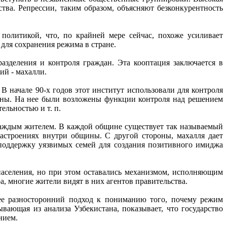
ва. Репрессии, таким образом, объясняют безконкурентность
политикой, что, по крайней мере сейчас, похоже усиливает
для сохранения режима в стране.
азделения и контроля граждан. Эта кооптация заключается в
ий - махалли.
 начале 90-х годов этот институт использовали для контроля
ины. На нее были возложены функции контроля над решением
ельностью и т. п.
 каждым жителем. В каждой общине существует так называемый
настроениях внутри общины. С другой стороны, махалля дает
поддержку уязвимых семей для создания позитивного имиджа
населения, но при этом оставались механизмом, исполняющим
а, многие жители видят в них агентов правительства.
лее разносторонний подход к пониманию того, почему режим
вающая из анализа Узбекистана, показывает, что государство
нием.