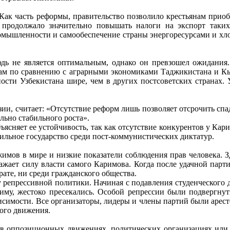
. Как часть реформы, правительство позволило крестьянам приоб
 продолжало значительно повышать налоги на экспорт таких
мышленности и самообеспечение страны энергоресурсами и хлопк
дь не является оптимальным, однако он превзошел ожидания. 
дам по сравнению с аграрными экономиками Таджикистана и Кыр
сти Узбекистана шире, чем в других постсоветских странах. У
и, считает: «Отсутствие реформ лишь позволяет отсрочить спад
льно стабильного роста».
бъясняет ее устойчивость, так как отсутствие конкурентов у К
ильное государство среди пост-коммунистических диктатур.
имов в мире и низкие показатели соблюдения прав человека. З
ражает силу власти самого Каримова. Когда после удачной пар
рате, ни среди гражданского общества.
 репрессивной политики. Начиная с подавления студенческого 
иму, жестоко пресекались. Особой репрессии были подвергнут
исимости. Все организаторы, лидеры и члены партий были арест
ого движения.
ь в оппозиционных движениях, политических организациях или