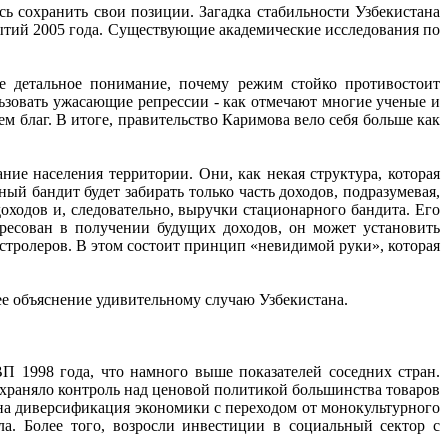
 сохранить свои позиции. Загадка стабильности Узбекистана
ытий 2005 года. Существующие академические исследования по
е детальное понимание, почему режим стойко противостоит
льзовать ужасающие репрессии - как отмечают многие ученые и
 благ. В итоге, правительство Каримова вело себя больше как
ие населения территории. Они, как некая структура, которая
ый бандит будет забирать только часть доходов, подразумевая,
оходов и, следовательно, выручки стационарного бандита. Его
ересован в получении будущих доходов, он может установить
стролеров. В этом состоит принцип «невидимой руки», которая
ее объяснение удивительному случаю Узбекистана.
П 1998 года, что намного выше показателей соседних стран.
храняло контроль над ценовой политикой большинства товаров
на диверсификация экономики с переходом от монокультурного
ла. Более того, возросли инвестиции в социальный сектор с