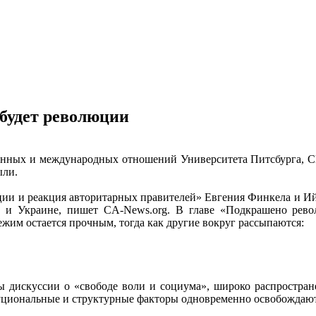
 будет революции
енных и международных отношений Университета Питсбурга, СШ
ыли.
юции и реакция авторитарных правителей» Евгения Финкела и И
 и Украине, пишет CA-News.org. В главе «Подкрашено револ
им остается прочным, тогда как другие вокруг рассыпаются:
ы дискуссии о «свободе воли и социума», широко распростран
уциональные и структурные факторы одновременно освобождают