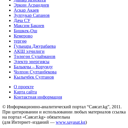
Эркин Асрандиев
Аскар Акаев
Зулпукар Сапанов
Дача СУ
Максим Бакиев
Бишкек-Ош
Кемерово
тергөө
Гульнара Джурабаева
АКШ элчилиги
Төлөгөн Сулайманов
Электр энергиясы
Балыкчы – Корумду
Чолпон Султанбекова
Кылычбек Султанов
О проекте
Карта сайта
Контактная информация
© Информационно-аналитический портал “Саясат.kg”, 2011.
При цитировании и использовании любых материалов ссылка
на портал «Саясат.kg» обязательна
(для Интернет–изданий —
www.sayasat.kg
)