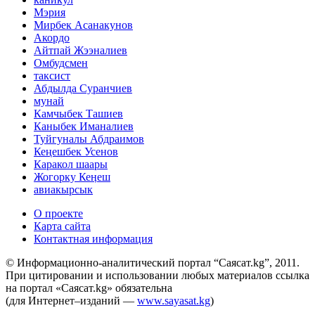
Мэрия
Мирбек Асанакунов
Акордо
Айтпай Жээналиев
Омбудсмен
таксист
Абдылда Суранчиев
мунай
Камчыбек Ташиев
Каныбек Иманалиев
Туйгуналы Абдраимов
Кеңешбек Усенов
Каракол шаары
Жогорку Кеӊеш
авиакырсык
О проекте
Карта сайта
Контактная информация
© Информационно-аналитический портал “Саясат.kg”, 2011.
При цитировании и использовании любых материалов ссылка
на портал «Саясат.kg» обязательна
(для Интернет–изданий —
www.sayasat.kg
)