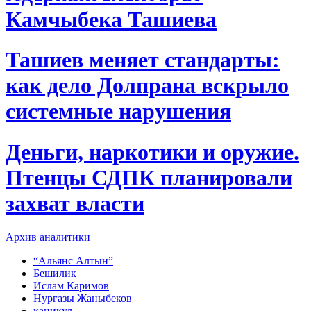
Камчыбека Ташиева
Ташиев меняет стандарты:
как дело Долпрана вскрыло
системные нарушения
Деньги, наркотики и оружие.
Птенцы СДПК планировали
захват власти
Архив аналитики
“Альянс Алтын”
Бешилик
Ислам Каримов
Нургазы Жаныбеков
каникул