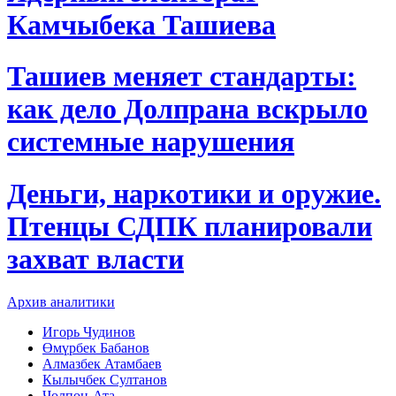
Камчыбека Ташиева
Ташиев меняет стандарты:
как дело Долпрана вскрыло
системные нарушения
Деньги, наркотики и оружие.
Птенцы СДПК планировали
захват власти
Архив аналитики
Игорь Чудинов
Өмүрбек Бабанов
Алмазбек Атамбаев
Кылычбек Султанов
Чолпон-Ата