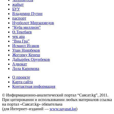
жайыт
БУУ
Владимир Путин
паспорт
Нурболот Мирзахмедов
“Куба миллион”
Ө.Текебаев
чек ара
“Виа Гра”
Исмаил Исаков
Улан Ниязбеков
Жогорку Кенеш
Дайырбек Орунбеков
Адвокат
Лола Каримова
О проекте
Карта сайта
Контактная информация
© Информационно-аналитический портал “Саясат.kg”, 2011.
При цитировании и использовании любых материалов ссылка
на портал «Саясат.kg» обязательна
(для Интернет–изданий —
www.sayasat.kg
)