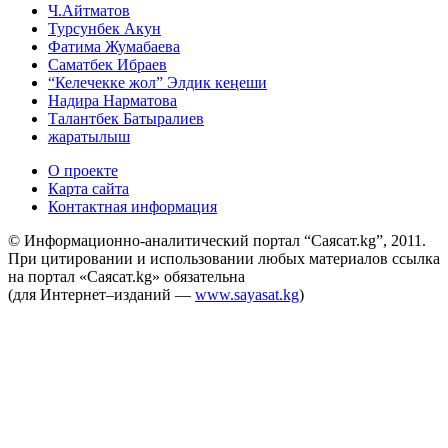
Ч.Айтматов
Турсунбек Акун
Фатима Жумабаева
Саматбек Ибраев
“Келечекке жол” Элдик кеңеши
Надира Нарматова
Талантбек Батыралиев
жаратылыш
О проекте
Карта сайта
Контактная информация
© Информационно-аналитический портал “Саясат.kg”, 2011.
При цитировании и использовании любых материалов ссылка
на портал «Саясат.kg» обязательна
(для Интернет–изданий —
www.sayasat.kg
)