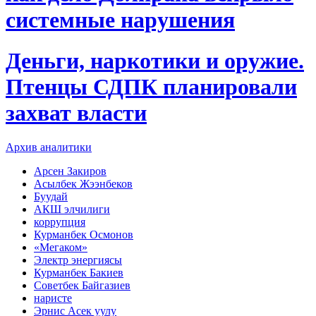
системные нарушения
Деньги, наркотики и оружие.
Птенцы СДПК планировали
захват власти
Архив аналитики
Арсен Закиров
Асылбек Жээнбеков
Буудай
АКШ элчилиги
коррупция
Курманбек Осмонов
«Мегаком»
Электр энергиясы
Курманбек Бакиев
Советбек Байгазиев
наристе
Эрнис Асек уулу