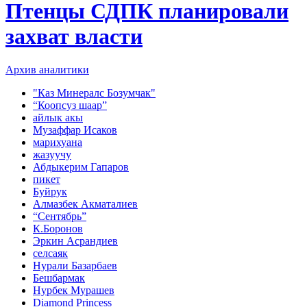
Птенцы СДПК планировали
захват власти
Архив аналитики
"Каз Минералс Бозумчак"
“Коопсуз шаар”
айлык акы
Музаффар Исаков
марихуана
жазуучу
Абдыкерим Гапаров
пикет
Буйрук
Алмазбек Акматалиев
“Сентябрь”
К.Боронов
Эркин Асрандиев
селсаяк
Нурали Базарбаев
Бешбармак
Нурбек Мурашев
Diamond Princess