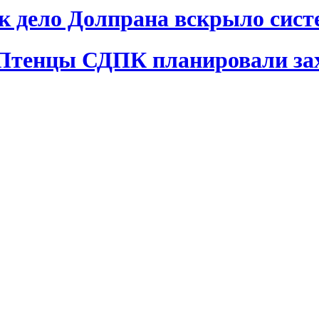
ак дело Долпрана вскрыло сис
 Птенцы СДПК планировали за