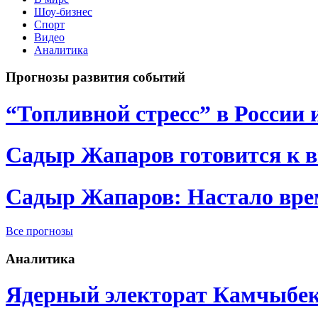
Шоу-бизнес
Спорт
Видео
Аналитика
Прогнозы развития событий
“Топливной стресс” в России 
Садыр Жапаров готовится к 
Садыр Жапаров: Настало врем
Все прогнозы
Аналитика
Ядерный электорат Камчыбе