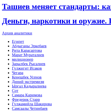
Ташиев меняет стандарты: к
Деньги, наркотики и оружие.
Архив аналитики
Египет
Абдыганы Эркебаев
Рита Карасартова
Марат Мураталиев
милиционер
Зарылбек Рысалиев
Гүлжигит Исаков
Чегара
Кеңешбек Усенов
Диний экстремизм
Ыргал Кадыралиева
Сот
Самара Каримова
Фредерик Старр
Гүлжамийла Шакирова
Самсаалы Четинбаев