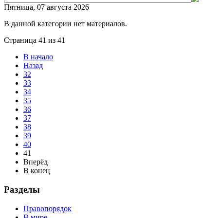
Пятница, 07 августа 2026
В данной категории нет материалов.
Страница 41 из 41
В начало
Назад
32
33
34
35
36
37
38
39
40
41
Вперёд
В конец
Разделы
Правопорядок
В мире