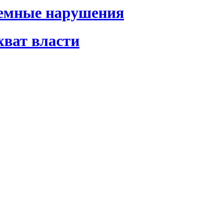
темные нарушения
хват власти