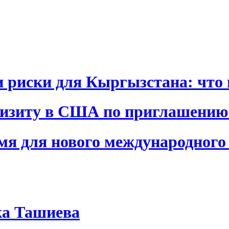
и риски для Кыргызстана: что 
визиту в США по приглашению
я для нового международного 
ка Ташиева