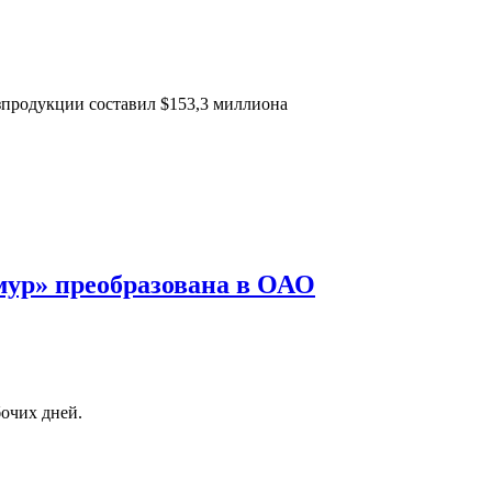
зпродукции составил $153,3 миллиона
ур» преобразована в ОАО
бочих дней.