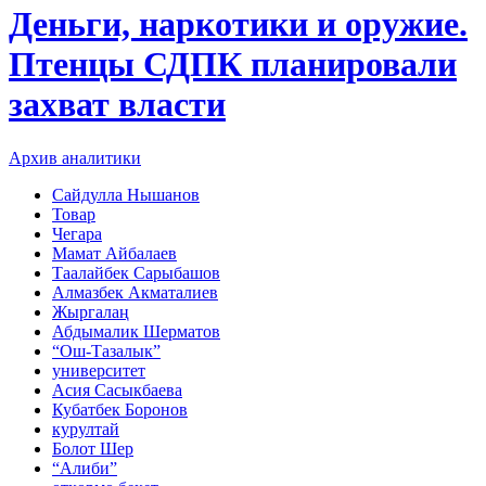
Деньги, наркотики и оружие.
Птенцы СДПК планировали
захват власти
Архив аналитики
Сайдулла Нышанов
Товар
Чегара
Мамат Айбалаев
Таалайбек Сарыбашов
Алмазбек Акматалиев
Жыргалаң
Абдымалик Шерматов
“Ош-Тазалык”
университет
Асия Сасыкбаева
Кубатбек Боронов
курултай
Болот Шер
“Алиби”