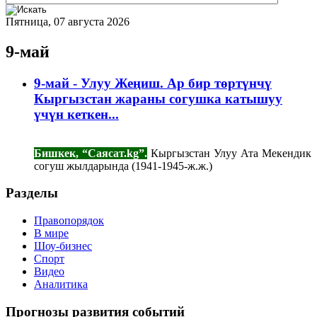
Пятница, 07 августа 2026
9-май
9-май - Улуу Жеңиш. Ар бир төртүнчү
Кыргызстан жараны согушка катышуу
үчүн кеткен...
Бишкек, “Саясат.kg”.
Кыргызстан Улуу Ата Мекендик
согуш жылдарында (1941-1945-ж.ж.)
Разделы
Правопорядок
В мире
Шоу-бизнес
Спорт
Видео
Аналитика
Прогнозы развития событий