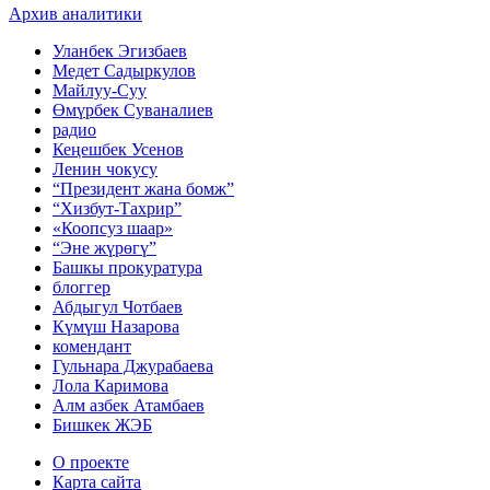
Архив аналитики
Уланбек Эгизбаев
Медет Садыркулов
Майлуу-Суу
Өмүрбек Суваналиев
радио
Кеңешбек Усенов
Ленин чокусу
“Президент жана бомж”
“Хизбут-Тахрир”
«Коопсуз шаар»
“Эне жүрөгү”
Башкы прокуратура
блоггер
Абдыгул Чотбаев
Күмүш Назарова
комендант
Гульнара Джурабаева
Лола Каримова
Алм азбек Атамбаев
Бишкек ЖЭБ
О проекте
Карта сайта