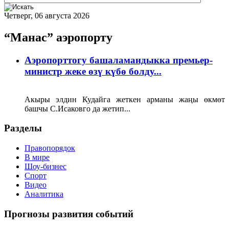
Четверг, 06 августа 2026
“Манас” аэропорту
Аэропорттогу башаламандыкка премьер-
министр жеке өзү күбө болду...
Акыры элдин Кудайга жеткен арманы жаңы өкмөт
башчы С.Исаковго да жетип...
Разделы
Правопорядок
В мире
Шоу-бизнес
Спорт
Видео
Аналитика
Прогнозы развития событий