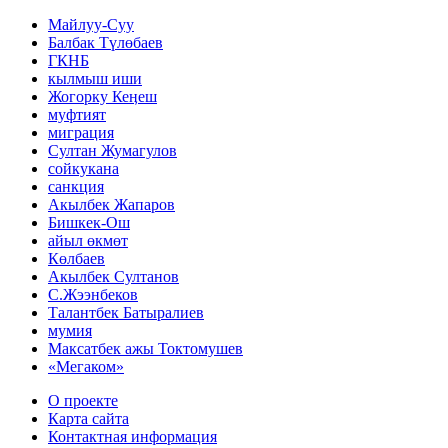
Майлуу-Суу
Балбак Түлөбаев
ГКНБ
кылмыш иши
Жогорку Кеӊеш
муфтият
миграция
Султан Жумагулов
сойкукана
санкция
Акылбек Жапаров
Бишкек-Ош
айыл өкмөт
Көлбаев
Акылбек Султанов
С.Жээнбеков
Талантбек Батыралиев
мумия
Максатбек ажы Токтомушев
«Мегаком»
О проекте
Карта сайта
Контактная информация