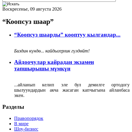
Воскресенье, 09 августа 2026
“Коопсуз шаар”
“Коопсуз шаарды” кооптуу кылгандар...
Биздин күндө... кайдыгерлик гүлдөйт!
Айдоочулар кайрадан экзамен
тапшырышы мүмкүн
...айланып келип эле бул демилге ортодогу
шылуундардын акча жасаган капчыгына айланбаса
экен.
Разделы
Правопорядок
В мире
Шоу-бизнес