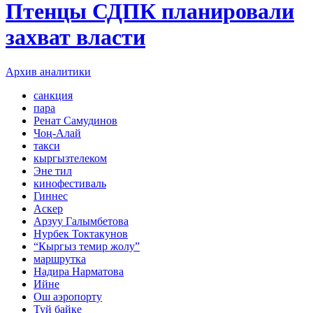
Птенцы СДПК планировали
захват власти
Архив аналитики
санкция
пара
Ренат Самудинов
Чоң-Алай
такси
кыргызтелеком
Эне тил
кинофестиваль
Гиннес
Аскер
Арзуу Галымбетова
Нурбек Токтакунов
“Кыргыз темир жолу”
маршрутка
Надира Нарматова
Ийне
Ош аэропорту
Туй байке