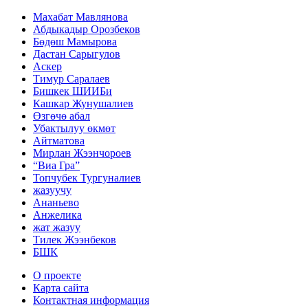
Махабат Мавлянова
Абдыкадыр Орозбеков
Бөдөш Мамырова
Дастан Сарыгулов
Аскер
Тимур Саралаев
Бишкек ШИИБи
Кашкар Жунушалиев
Өзгөчө абал
Убактылуу өкмөт
Айтматова
Мирлан Жээнчороев
“Виа Гра”
Топчубек Тургуналиев
жазуучу
Ананьево
Анжелика
жат жазуу
Тилек Жээнбеков
БШК
О проекте
Карта сайта
Контактная информация