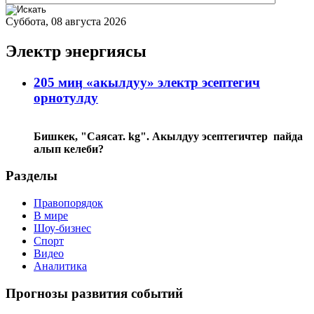
Суббота, 08 августа 2026
Электр энергиясы
205 миӊ «акылдуу» электр эсептегич
орнотулду
Бишкек, "Саясат. kg". Акылдуу эсептегичтер пайда
алып келеби?
Разделы
Правопорядок
В мире
Шоу-бизнес
Спорт
Видео
Аналитика
Прогнозы развития событий