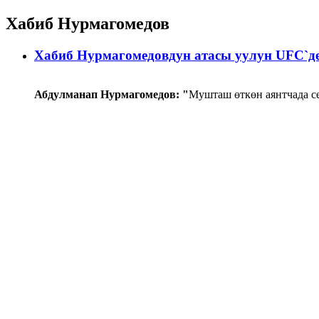
Хабиб Нурмагомедов
Хабиб Нурмагомедовдун атасы уулун UFC`ден
Абдулманап Нурмагомедов: "
Мушташ өткөн аянтчада се