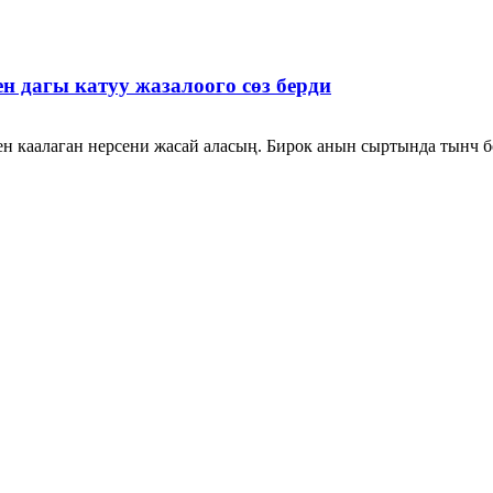
 дагы катуу жазалоого сөз берди
н каалаган нерсени жасай аласың. Бирок анын сыртында тынч б