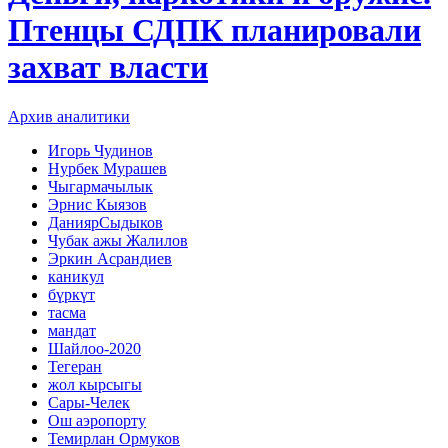
Птенцы СДПК планировали
захват власти
Архив аналитики
Игорь Чудинов
Нурбек Мурашев
Чыгармачылык
Эрнис Кыязов
ДаниярСыдыков
Чубак ажы Жалилов
Эркин Асрандиев
каникул
бүркүт
тасма
мандат
Шайлоо-2020
Тегеран
жол кырсыгы
Сары-Челек
Ош аэропорту
Темирлан Ормуков