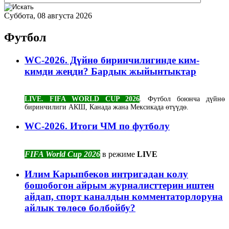
Суббота, 08 августа 2026
Футбол
WC-2026. Дүйнө биринчилигинде ким-
кимди жеңди? Бардык жыйынтыктар
LIVE. FIFA WORLD CUP 2026
. Футбол боюнча дүйнө
биринчилиги АКШ, Канада жана Мексикада өтүүдө.
WC-2026. Итоги ЧМ по футболу
FIFA World Cup 2026
в режиме
LIVE
Илим Карыпбеков интригадан колу
бошобогон айрым журналисттерин иштен
айдап, спорт каналдын комментаторлоруна
айлык төлөсө болбойбу?