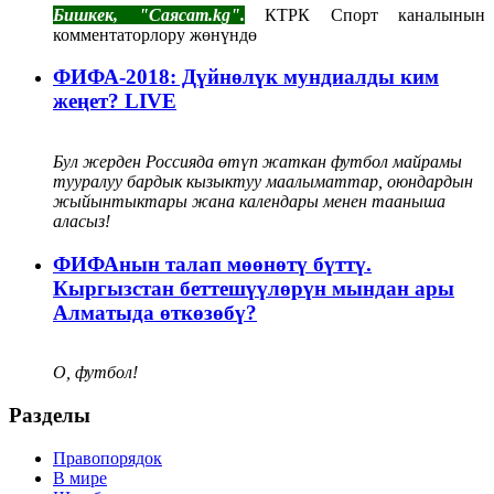
Бишкек, "Саясат.kg".
КТРК Спорт каналынын
комментаторлору жөнүндө
ФИФА-2018: Дүйнөлүк мундиалды ким
жеңет? LIVE
Бул жерден Россияда өтүп жаткан футбол майрамы
тууралуу бардык кызыктуу маалыматтар, оюндардын
жыйынтыктары жана календары менен тааныша
аласыз!
ФИФАнын талап мөөнөтү бүттү.
Кыргызстан беттешүүлөрүн мындан ары
Алматыда өткөзөбү?
О, футбол!
Разделы
Правопорядок
В мире