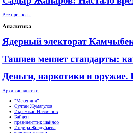
Садыр Жапаров: Настало врем
Все прогнозы
Аналитика
Ядерный электорат Камчыбе
Ташиев меняет стандарты: к
Деньги, наркотики и оружие.
Архив аналитики
"Мекенчил"
Султан Жумагулов
Икрамжан Илмиянов
Байден
президенттик шайлоо
Индира Жолдубаева
туристтик сезон