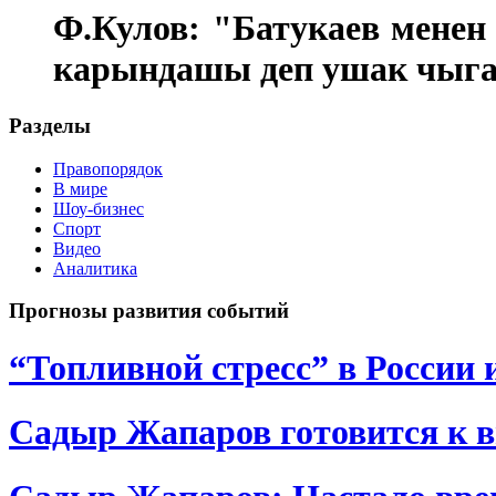
Ф.Кулов: "
Батукаев менен
карындашы деп ушак чы
Разделы
Правопорядок
В мире
Шоу-бизнес
Спорт
Видео
Аналитика
Прогнозы развития событий
“Топливной стресс” в России 
Садыр Жапаров готовится к 