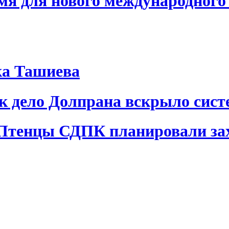
я для нового международного 
ка Ташиева
ак дело Долпрана вскрыло сис
 Птенцы СДПК планировали за