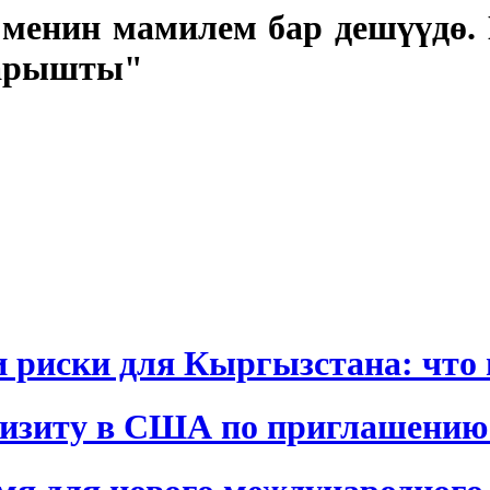
 менин мамилем бар дешүүдө
гарышты"
и риски для Кыргызстана: что 
визиту в США по приглашению