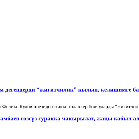
ом дегендерди “жигитчилик” кылып, келишимге б
Феликс Кулов президенттикке талапкер болчуларды “жигитчил
амбаев сөзсүз суракка чакырылат, жаңы кабыл 