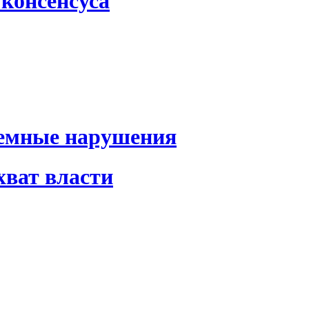
консенсуса
темные нарушения
хват власти