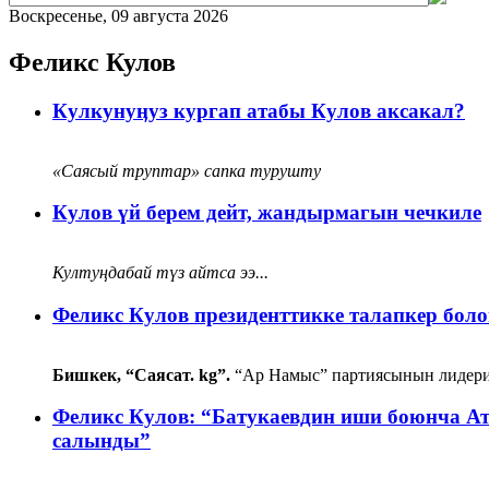
Воскресенье, 09 августа 2026
Феликс Кулов
Кулкунуӊуз кургап атабы Кулов аксакал?
«Саясый труптар» сапка турушту
Кулов үй берем дейт, жандырмагын чечкиле
Култуӊдабай түз айтса ээ...
Феликс Кулов президенттикке талапкер бол
Бишкек, “Саясат. kg”.
“Ар Намыс” партиясынын лидери 
Феликс Кулов: “Батукаевдин иши боюнча Ат
салынды”