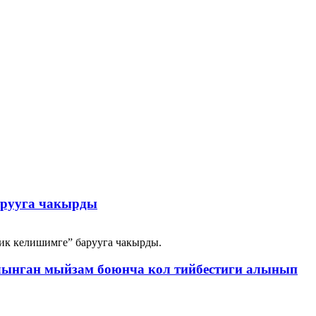
арууга чакырды
ик келишимге” барууга чакырды.
алынган мыйзам боюнча кол тийбестиги алынып