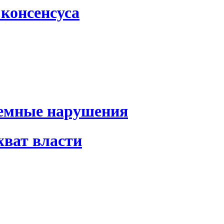
консенсуса
темные нарушения
хват власти