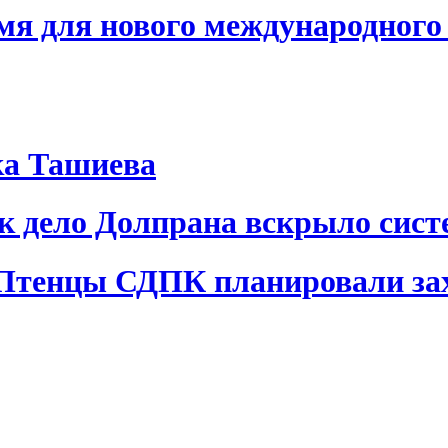
я для нового международного 
ка Ташиева
ак дело Долпрана вскрыло сис
 Птенцы СДПК планировали за