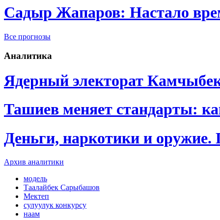
Садыр Жапаров: Настало врем
Все прогнозы
Аналитика
Ядерный электорат Камчыбе
Ташиев меняет стандарты: к
Деньги, наркотики и оружие.
Архив аналитики
модель
Таалайбек Сарыбашов
Мектеп
сулуулук конкурсу
наам