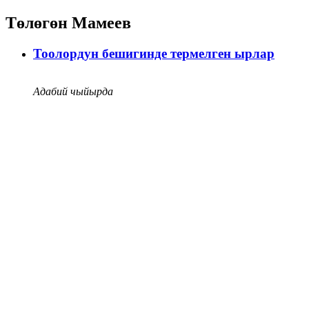
Төлөгөн Мамеев
Тоолордун бешигинде термелген ырлар
Адабий чыйырда