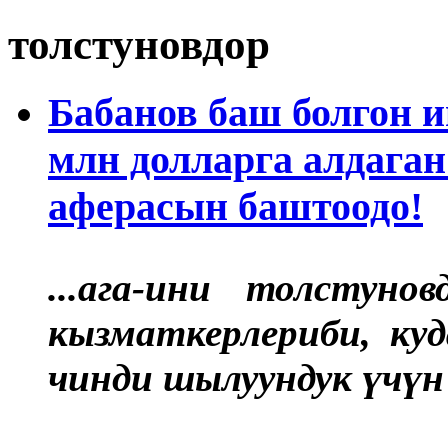
толстуновдор
Бабанов баш болгон 
млн долларга алдага
аферасын баштоодо!
...ага-ини толстуно
кызматкерлериби, к
чинди шылуундук үчү