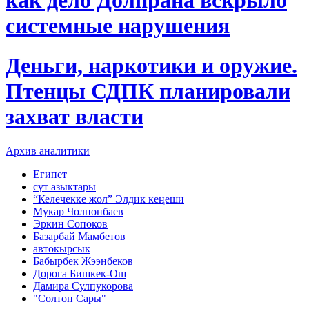
системные нарушения
Деньги, наркотики и оружие.
Птенцы СДПК планировали
захват власти
Архив аналитики
Египет
сүт азыктары
“Келечекке жол” Элдик кеңеши
Мукар Чолпонбаев
Эркин Сопоков
Базарбай Мамбетов
автокырсык
Бабырбек Жээнбеков
Дорога Бишкек-Ош
Дамира Сулпукорова
"Солтон Сары"