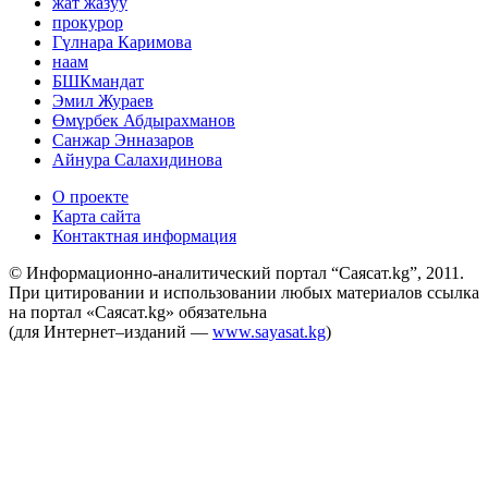
жат жазуу
прокурор
Гүлнара Каримова
наам
БШКмандат
Эмил Жураев
Өмүрбек Абдырахманов
Санжар Энназаров
Айнура Салахидинова
О проекте
Карта сайта
Контактная информация
© Информационно-аналитический портал “Саясат.kg”, 2011.
При цитировании и использовании любых материалов ссылка
на портал «Саясат.kg» обязательна
(для Интернет–изданий —
www.sayasat.kg
)