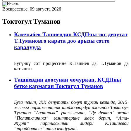
Воскресенье, 09 августа 2026
Токтогул Туманов
Камчыбек Ташиевдин КСДПчы экс-депутат
Т.Тумановго карата доо арызы сотто
каралууда
Бүгүнкү сот процессине К.Ташиев да, Т.Туманов да
катышты
Ташиевдин доосунан чочуркап, КСДПны
бетке кармаган Токтогул Туманов
Буга чейин, ЖК депутаты болуп турган кезинде, 2015-
жылкы парламенттик шайлоолордун алдында Токтогул
Туманов “Азаттык” үналгысына, “Де факто” жана
“Политклиника” гезиттерине маек берип, “Ата-
Журт” партиясынын лидери К.Ташиевди
“трайбалист” атка кондурган.