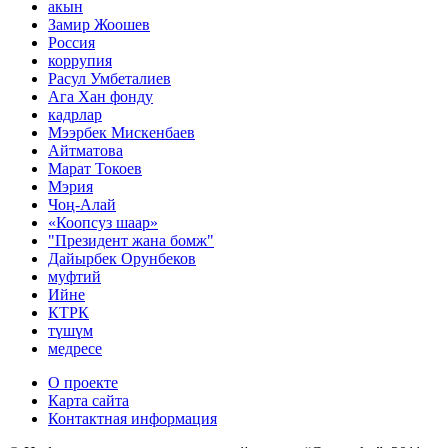
акын
Замир Жоошев
Россия
коррупия
Расул Умбеталиев
Ага Хан фонду
кадрлар
Мээрбек Мискенбаев
Айтматова
Марат Токоев
Мэрия
Чоң-Алай
«Коопсуз шаар»
"Президент жана бомж"
Дайырбек Орунбеков
муфтий
Ийне
КТРК
түшүм
медресе
О проекте
Карта сайта
Контактная информация