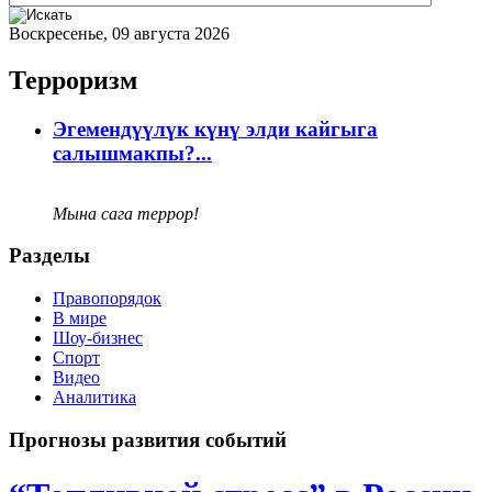
Воскресенье, 09 августа 2026
Терроризм
Эгемендүүлүк күнү элди кайгыга
салышмакпы?...
Мына сага террор!
Разделы
Правопорядок
В мире
Шоу-бизнес
Спорт
Видео
Аналитика
Прогнозы развития событий