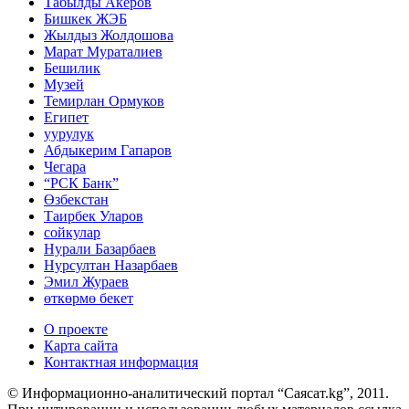
Табылды Акеров
Бишкек ЖЭБ
Жылдыз Жолдошова
Марат Мураталиев
Бешилик
Музей
Темирлан Ормуков
Египет
уурулук
Абдыкерим Гапаров
Чегара
“РСК Банк”
Өзбекстан
Таирбек Уларов
сойкулар
Нурали Базарбаев
Нурсултан Назарбаев
Эмил Жураев
өткөрмө бекет
О проекте
Карта сайта
Контактная информация
© Информационно-аналитический портал “Саясат.kg”, 2011.