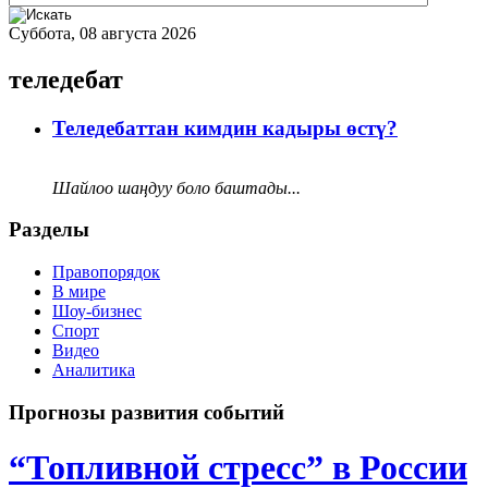
Суббота, 08 августа 2026
теледебат
Теледебаттан кимдин кадыры өстү?
Шайлоо шаңдуу боло баштады...
Разделы
Правопорядок
В мире
Шоу-бизнес
Спорт
Видео
Аналитика
Прогнозы развития событий
“Топливной стресс” в России