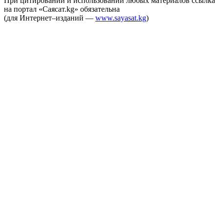
При цитировании и использовании любых материалов ссылка
на портал «Саясат.kg» обязательна
(для Интернет–изданий —
www.sayasat.kg
)