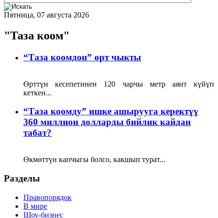
Пятница, 07 августа 2026
"Таза коом"
“Таза коомдон” өрт чыкты
Өрттүн кесепетинен 120 чарчы метр аянт күйүп
кеткен...
“Таза коомду” ишке ашырууга керектүү
360 миллион долларды бийлик кайдан
табат?
Өкмөттүн капчыгы болсо, какшып турат...
Разделы
Правопорядок
В мире
Шоу-бизнес