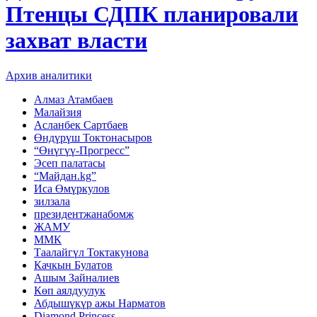
Птенцы СДПК планировали
захват власти
Архив аналитики
Алмаз Атамбаев
Малайзия
Асланбек Сартбаев
Өндүрүш Токтонасыров
“Өнүгүү-Прогресс”
Эсеп палатасы
“Майдан.kg”
Иса Өмүркулов
зилзала
президентжанабомж
ЖАМУ
ММК
Таалайгүл Токтакунова
Качкын Булатов
Ашым Зайналиев
Көп аялдуулук
Абдышүкүр ажы Нарматов
Diamond Princess