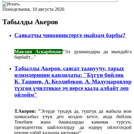
Понедельник, 10 августа 2026
Табылды Акеров
Саякатчы чиновниктерге мыйзам барбы?
Мавлян Аскарбеков:
“Эл душмандары да мындайга
барбайт...”
Табылды Акеров, саясат таануучу, тарых
илимдеринин кандидаты: "Бүгүн бийлик
К. Ташиев, А. Келдибеков, А. Мадумаровдор
түзгөн үчилтикке эч нерсе кыла албайт деп
ойлойм"
Т.Акеров: "
Эгерде түндүк да, түштүк да жабыла жон
намысыбыз үчүн деп колдоп кетсе, анда бийлик
Текебаев жана башкаларды камамак турсун,
президенттик шайлоолорду да өздөрү ойлогондой
өткөрө албай калышы ыктымал"