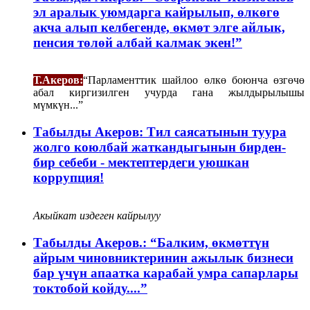
эл аралык уюмдарга кайрылып, өлкөгө
акча алып келбегенде, өкмөт элге айлык,
пенсия төлөй албай калмак экен!”
Т.Акеров:
“Парламенттик шайлоо өлкө боюнча өзгөчө
абал киргизилген учурда гана жылдырылышы
мүмкүн...”
Табылды Акеров: Тил саясатынын туура
жолго коюлбай жаткандыгынын бирден-
бир себеби - мектептердеги уюшкан
коррупция!
Акыйкат издеген кайрылуу
Табылды Акеров.: “Балким, өкмөттүн
айрым чиновниктеринин ажылык бизнеси
бар үчүн апаатка карабай умра сапарлары
токтобой койду....”