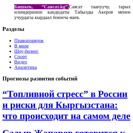
Бишкек, “Саясат.kg
”.
Саясат таануучу, тарых
илимдеринин кандидаты Табылды Акеров менен
учурдагы кырдаал боюнча маек.
Разделы
Правопорядок
В мире
Шоу-бизнес
Спорт
Видео
Аналитика
Прогнозы развития событий
“Топливной стресс” в России
и риски для Кыргызстана:
что происходит на самом деле