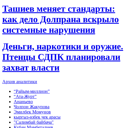
Ташиев меняет стандарты:
как дело Долпрана вскрыло
системные нарушения
Деньги, наркотики и оружие.
Птенцы СДПК планировали
захват власти
Архив аналитики
“Райым-миллион”
“Ата-Журт”
Ананьево
Чолпон Жакупова
Эмилбек Момунов
кыргыз-өзбек чек арасы
"Салимбай байбача"
Кубан Мамбеталиев