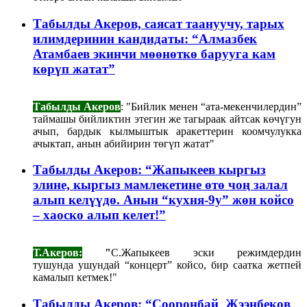
Табылды Акеров, саясат таануучу, тарых
илимдеринин кандидаты: “Алмазбек
Атамбаев экинчи мөөнөткө барууга кам
көрүп жатат”
Табылды Акеров
: "Бийлик менен “ата-мекенчилердин”
таймашы бийликтин этегин же тагыраак айтсак көчүгун
ачып, бардык кылмыштык аракеттерин коомчулукка
ачыктап, анын абийирин төгүп жатат"
Табылды Акеров: “Жапыкеев кыргыз
элине, кыргыз мамлекетине өтө чоң залал
алып келүүдө. Анын “кухня-9у” жөн койсо
– хаоско алып келет!”
Т.Акеров:
"
С.Жапыкеев эски режимдердин
тушунда ушундай “концерт” койсо, бир саатка жетпей
камалып кетмек!"
Табылды Акеров: “Сооронбай Жээнбеков