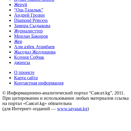
Жерүй
“Ош-Тазалык”
Андрей Грозин
Diamond Princess
Замира Сыдыкова
Журналисттер
Мирлан Бакиров
Жер
Алм азбек Атамбаев
Жылдыз Жолдошова
Ксения Собчак
джинсы
О проекте
Карта сайта
Контактная информация
© Информационно-аналитический портал “Саясат.kg”, 2011.
При цитировании и использовании любых материалов ссылка
на портал «Саясат.kg» обязательна
(для Интернет–изданий —
www.sayasat.kg
)