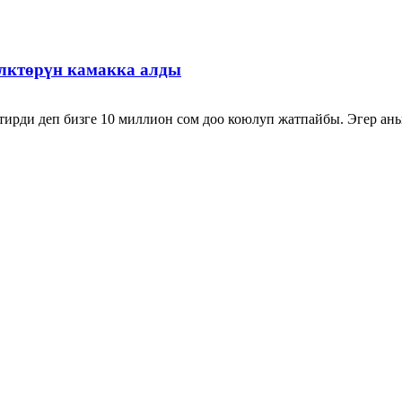
лктөрүн камакка алды
рди деп бизге 10 миллион сом доо коюлуп жатпайбы. Эгер аны с