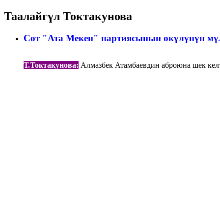
Таалайгүл Токтакунова
Сот "Ата Мекен" партиясынын өкүлүнүн мү
Т.Токтакунова:
Алмазбек Атамбаевдин аброюна шек келти