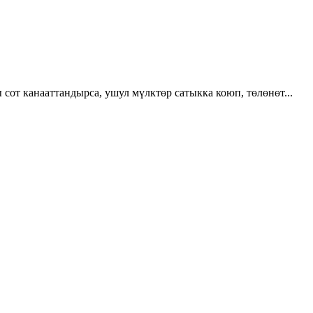
от канааттандырса, ушул мүлктөр сатыкка коюп, төлөнөт...