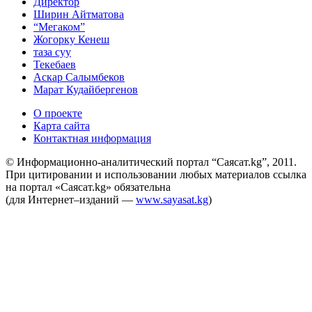
Директор
Ширин Айтматова
“Мегаком”
Жогорку Кенеш
таза суу
Текебаев
Аскар Салымбеков
Марат Кудайбергенов
О проекте
Карта сайта
Контактная информация
© Информационно-аналитический портал “Саясат.kg”, 2011.
При цитировании и использовании любых материалов ссылка
на портал «Саясат.kg» обязательна
(для Интернет–изданий —
www.sayasat.kg
)