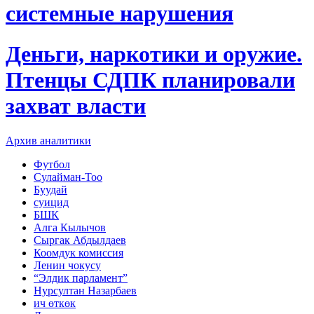
системные нарушения
Деньги, наркотики и оружие.
Птенцы СДПК планировали
захват власти
Архив аналитики
Футбол
Сулайман-Тоо
Буудай
суицид
БШК
Алга Кылычов
Сыргак Абдылдаев
Коомдук комиссия
Ленин чокусу
“Элдик парламент”
Нурсултан Назарбаев
ич өткөк