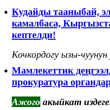
Кудайды тааныбай, эл
камалбаса, Кыргызст
кептелди!
Кочкордогу ызы-чуунун
Мамлекеттик деңгээл
прокуратура органда
Ажого
акыйкат издеге