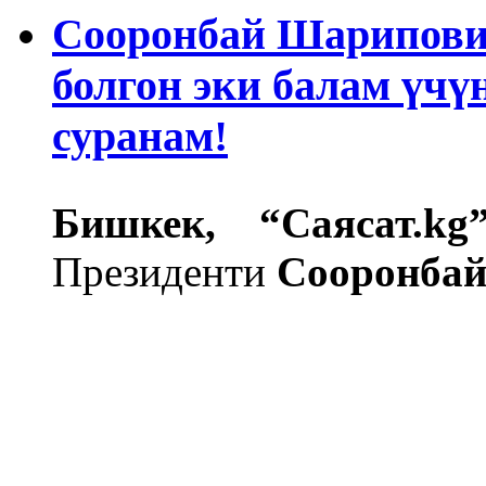
Сооронбай Шарипович
болгон эки балам үчү
суранам!
Бишкек, “Саясат.kg”
Президенти
Сооронба