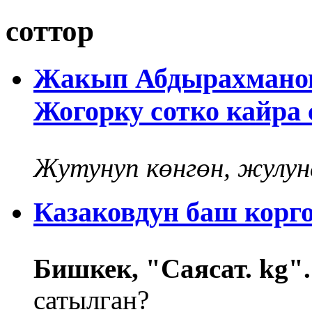
соттор
Жакып Абдырахманов
Жогорку сотко кайра 
Жутунуп көнгөн, жулуна
Казаковдун баш корг
Бишкек, "Саясат. kg"
сатылган?