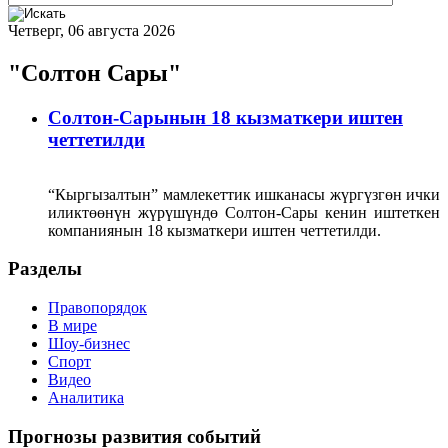
Четверг, 06 августа 2026
"Солтон Сары"
Солтон-Сарынын 18 кызматкери иштен
четтетилди
“Кыргызалтын” мамлекеттик ишканасы жүргүзгөн ички
иликтөөнүн жүрүшүндө Солтон-Сары кенин иштеткен
компаниянын 18 кызматкери иштен четтетилди.
Разделы
Правопорядок
В мире
Шоу-бизнес
Спорт
Видео
Аналитика
Прогнозы развития событий