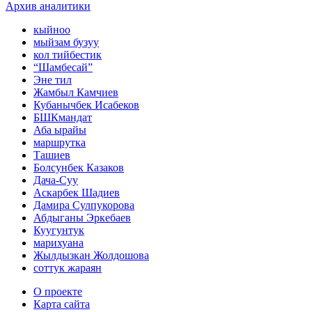
Архив аналитики
кыйноо
мыйзам бузуу
кол тийбестик
“Шамбесай”
Эне тил
Жамбыл Камчиев
Кубанычбек Исабеков
БШКмандат
Аба ырайы
маршрутка
Ташиев
Болсунбек Казаков
Дача-Суу
Аскарбек Шадиев
Дамира Сулпукорова
Абдыганы Эркебаев
Куугунтук
марихуана
Жылдызкан Жолдошова
соттук жараян
О проекте
Карта сайта