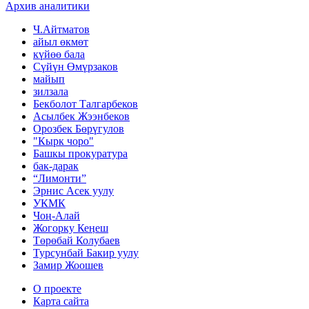
Архив аналитики
Ч.Айтматов
айыл өкмөт
күйөө бала
Сүйүн Өмүрзаков
майып
зилзала
Бекболот Талгарбеков
Асылбек Жээнбеков
Орозбек Бөрүгулов
"Кырк чоро"
Башкы прокуратура
бак-дарак
“Лимонти”
Эрнис Асек уулу
УКМК
Чоң-Алай
Жогорку Кеӊеш
Төрөбай Колубаев
Турсунбай Бакир уулу
Замир Жоошев
О проекте
Карта сайта