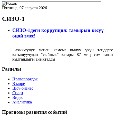
Пятница, 07 августа 2026
СИЗО-1
СИЗО-1деги коррупция: тамырын кесүү
оңой эмес!
...азык-түлүк менен камсыз кылуу үчүн тендерге
катышуучудан “сыйлык” катары 87 миң сом талап
кылгандыгы аныкталды
Разделы
Правопорядок
В мире
Шоу-бизнес
Спорт
Видео
Аналитика
Прогнозы развития событий