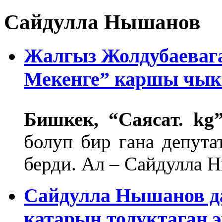
Сайдулла Нышанов
Жалгыз Жолдубаевага
Мекенге” каршы чык
Бишкек, “Саясат. kg”
болуп бир гана депут
берди. Ал – Сайдулла 
Сайдулла Нышанов да
катарын толуктаган э