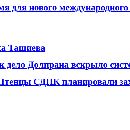
я для нового международного 
ка Ташиева
ак дело Долпрана вскрыло сис
 Птенцы СДПК планировали за