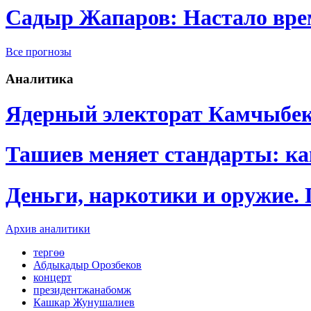
Садыр Жапаров: Настало врем
Все прогнозы
Аналитика
Ядерный электорат Камчыбе
Ташиев меняет стандарты: к
Деньги, наркотики и оружие.
Архив аналитики
тергөө
Абдыкадыр Орозбеков
концерт
президентжанабомж
Кашкар Жунушалиев