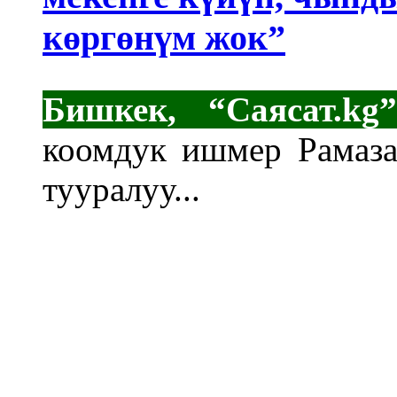
көргөнүм жок”
Бишкек, “Саясат.kg”
коомдук ишмер Рамаз
тууралуу...