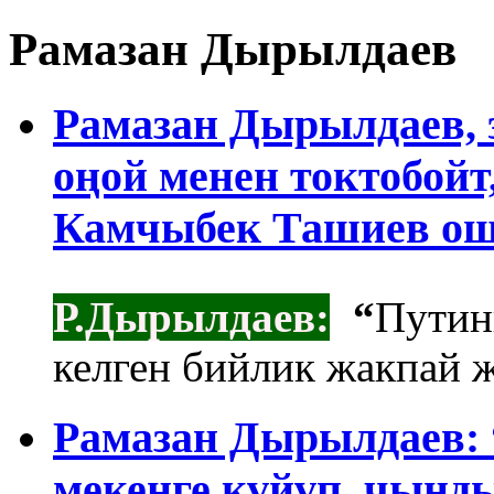
Рамазан Дырылдаев
Рамазан Дырылдаев, 
оңой менен токтобой
Камчыбек Ташиев ош
Р.Дырылдаев:
“
Путин
келген бийлик жакпай ж
Рамазан Дырылдаев:
мекенге күйүп, чынд