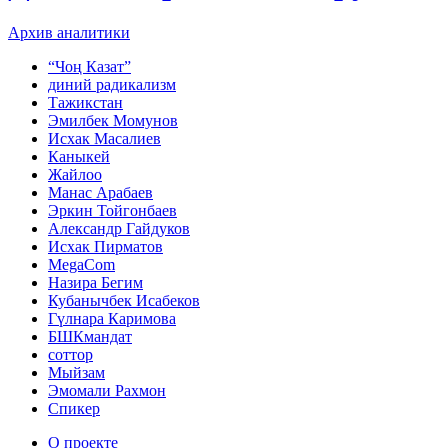
Архив аналитики
“Чоң Казат”
диний радикализм
Тажикстан
Эмилбек Момунов
Исхак Масалиев
Каныкей
Жайлоо
Манас Арабаев
Эркин Тойгонбаев
Александр Гайдуков
Исхак Пирматов
MegaCom
Назира Бегим
Кубанычбек Исабеков
Гүлнара Каримова
БШКмандат
соттор
Мыйзам
Эмомали Рахмон
Спикер
О проекте