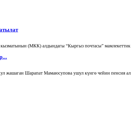
аратылат
о кызматынын (МКК) алдындагы “Кыргыз почтасы” мамлекеттик
...
кул жашаган Шарапат Мамаюсупова ушул күнгө чейин пенсия алг