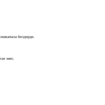
 ишканасы билдирди.
ан эмес.