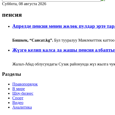
Суббота, 08 августа 2026
пенсия
​​​​​​​Апрелде пенсия менен жөлөк пулдар эрте т
Бишкек, “Саясат.kg”.
Бул тууралуу Мамлекеттик катто
Жүзгө келип калса да жашы пенсия албаптыр
Жалал-Абад облусундагы Сузак районунда жүз жылга чу
Разделы
Правопорядок
В мире
Шоу-бизнес
Спорт
Видео
Аналитика