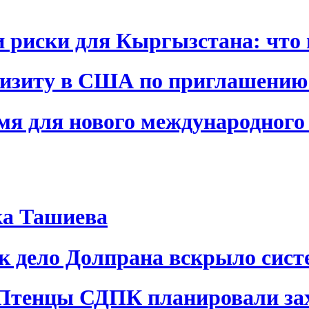
и риски для Кыргызстана: что 
визиту в США по приглашению
я для нового международного 
ка Ташиева
ак дело Долпрана вскрыло сис
 Птенцы СДПК планировали за