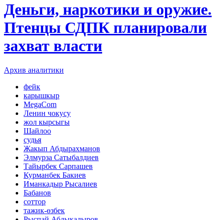
Деньги, наркотики и оружие.
Птенцы СДПК планировали
захват власти
Архив аналитики
фейк
карышкыр
MegaCom
Ленин чокусу
жол кырсыгы
Шайлоо
судья
Жакып Абдырахманов
Элмурза Сатыбалдиев
Тайырбек Сарпашев
Курманбек Бакиев
Иманкадыр Рысалиев
Бабанов
соттор
тажик-өзбек
Рыспай Абдыкадыров