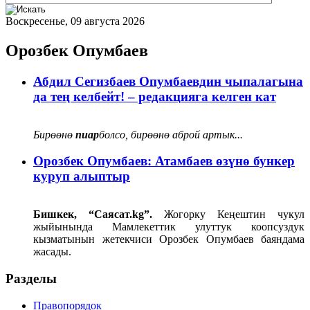
Воскресенье, 09 августа 2026
Орозбек Опумбаев
Абдил Сегизбаев Опумбаевдин чыпалагына
да тең келбейт! – редакцияга келген кат
Бирөөнө
пиар
болсо, бирөөнө аброй артык...
Орозбек Опумбаев: Атамбаев өзүнө бункер
куруп алыптыр
Бишкек, “Саясат.kg”.
Жогорку Кеңештин чукул
жыйынында Мамлекеттик улуттук коопсуздук
кызматынын жетекчиси Орозбек Опумбаев баяндама
жасады.
Разделы
Правопорядок